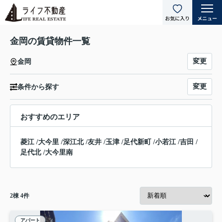
金岡の賃貸物件一覧
変更
金岡
変更
条件から探す
おすすめのエリア
菱江
/
大今里
/
深江北
/
友井
/
玉津
/
足代新町
/
小若江
/
吉田
/
足代北
/
大今里南
2
棟
4
件
アパート