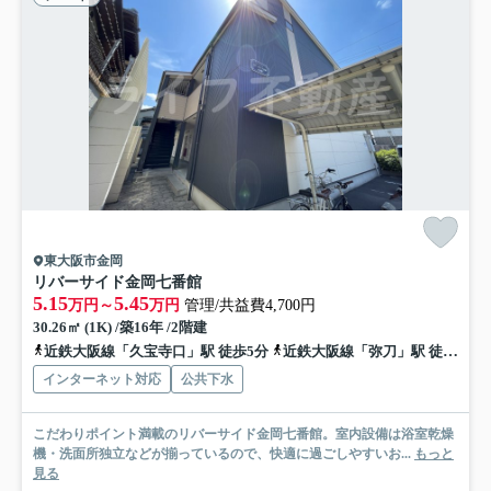
東大阪市金岡
リバーサイド金岡七番館
5.15
5.45
万円～
万円
管理/共益費4,700円
30.26㎡ (1K) /築16年 /2階建
近鉄大阪線「久宝寺口」駅 徒歩5分
近鉄大阪線「弥刀」駅 徒歩15分
インターネット対応
公共下水
こだわりポイント満載のリバーサイド金岡七番館。室内設備は浴室乾燥
機・洗面所独立などが揃っているので、快適に過ごしやすいお...
もっと
見る