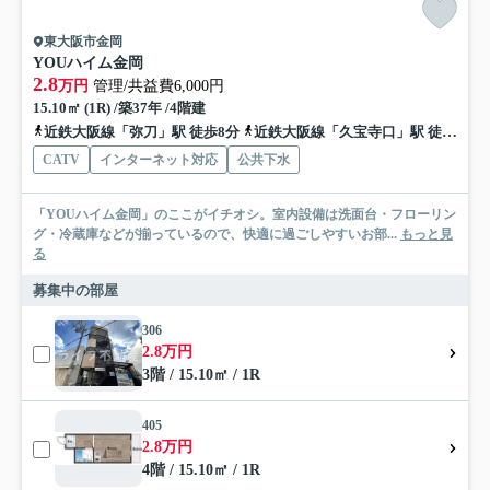
東大阪市金岡
YOUハイム金岡
2.8
万円
管理/共益費6,000円
15.10㎡ (1R) /築37年 /4階建
近鉄大阪線「弥刀」駅 徒歩8分
近鉄大阪線「久宝寺口」駅 徒歩10分
CATV
インターネット対応
公共下水
「YOUハイム金岡」のここがイチオシ。室内設備は洗面台・フローリン
グ・冷蔵庫などが揃っているので、快適に過ごしやすいお部...
もっと見
る
募集中の部屋
306
2.8万円
3階 / 15.10㎡ / 1R
405
2.8万円
4階 / 15.10㎡ / 1R