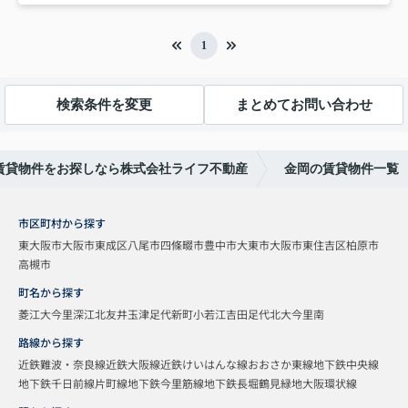
1
検索条件を変更
まとめてお問い合わせ
賃貸物件をお探しなら株式会社ライフ不動産
金岡の賃貸物件一覧
市区町村から探す
東大阪市
大阪市東成区
八尾市
四條畷市
豊中市
大東市
大阪市東住吉区
柏原市
高槻市
町名から探す
菱江
大今里
深江北
友井
玉津
足代新町
小若江
吉田
足代北
大今里南
路線から探す
近鉄難波・奈良線
近鉄大阪線
近鉄けいはんな線
おおさか東線
地下鉄中央線
地下鉄千日前線
片町線
地下鉄今里筋線
地下鉄長堀鶴見緑地
大阪環状線