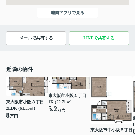
地図アプリで見る
メールで共有する
LINEで共有する
近隣の物件
東大阪市小阪１丁目
東大阪市小阪３丁目
1K (22.71㎡)
5.2
2LDK (61.55㎡)
万円
8
万円
1
東大阪市中小阪５丁目