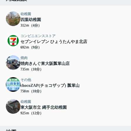
幼稚園
四葉幼稚園
312ｍ（4分）
コンビニエンスストア
セブンイレブン ひょうたんやま北店
692ｍ（9分）
焼肉
焼肉きんぐ東大阪瓢箪山店
735ｍ（10分）
その他
chocoZAP(チョコザップ) 瓢箪山
750ｍ（10分）
幼稚園
東大阪市立 縄手北幼稚園
925ｍ（12分）