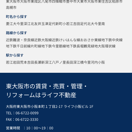
東大阪市
大阪市東成区
八尾市
四條畷市
豊中市
大東市
大阪市東住吉区
柏原市
高槻市
町名から探す
菱江
大今里
深江北
友井
玉津
足代新町
小若江
吉田
足代北
大今里南
路線から探す
近鉄難波・奈良線
近鉄大阪線
近鉄けいはんな線
おおさか東線
地下鉄中央線
地下鉄千日前線
片町線
地下鉄今里筋線
地下鉄長堀鶴見緑地
大阪環状線
駅から探す
若江岩田
荒本
吉田
長瀬
新深江
八戸ノ里
長田
深江橋
今里
河内小阪
東大阪市の賃貸・売買・管理・
リフォームはライフ不動産
大阪府東大阪市小阪本町１丁目2-17 ライフ小阪ビル 1F
TEL：06-6722-0099
FAX：
06-6722-3330
営業時間
：10：00～19：00