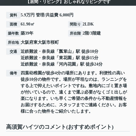
【居間・リビング】おしゃれなリビングです
5.9万円 管理/共益費 6,000円
賃料
61.90㎡
2LDK
面積
間取り
築39年
2階/3階建
築年数
所在階
大阪府
東大阪市
桜町
所在地
近鉄難波・奈良線
「
瓢箪山
」駅 徒歩10分
交通
近鉄難波・奈良線
「
東花園
」駅 徒歩15分
近鉄難波・奈良線
「
河内花園
」駅 徒歩24分
四葉幼稚園が徒歩4分の場所にあります。利便性の高い
備考
徒歩10分の物件です。場所が平坦なのは、ランニングを
する上で抑えたいポイントですね。敷地内にゴミ置き場
が付いているので、遠くまで運ぶ必要がなくゴミ出しが
楽になります。いち早くご希望の条件から不動産情報を
お届けするために、スタッフまでご連絡ください。お客
様に合った物件をご紹介いたします。
高須賀ハイツのコメント(おすすめポイント)