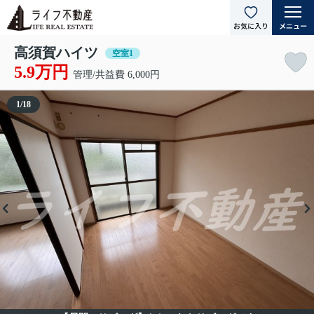
高須賀ハイツ
空室1
5.9万円
管理/共益費 6,000円
1
/
18