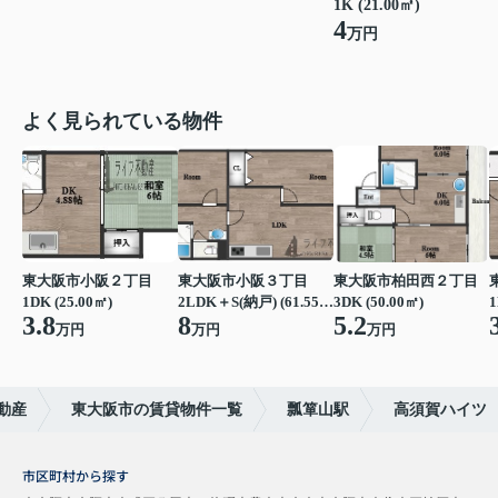
1K (21.00㎡)
4
万円
よく見られている物件
東大阪市小阪２丁目
東大阪市小阪３丁目
東大阪市柏田西２丁目
1DK (25.00㎡)
2LDK＋S(納戸) (61.55㎡)
3DK (50.00㎡)
1
3.8
8
5.2
万円
万円
万円
動産
東大阪市の賃貸物件一覧
瓢箪山駅
高須賀ハイツ
市区町村から探す