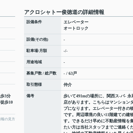
アクロシャトー俊徳道の詳細情報
設備条件
エレベーター
オートロック
設備(その他)
-
駐車場/月額
-/-
用途地域
-
募集戸数 / 総戸数
- / 63戸
取引態様
仲介
備考
徒歩3分
歩いて491mの場所に、関西ス-パ- 永
 徒歩10
店があります。こちらはマンション
プになります。エレベーター付きの
です。周辺環境の良い11階建ての建
情報の見方
す。できるだけ早めに不動産情報を
たい方は当社スタッフまでご連絡く