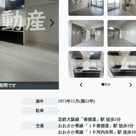
居間です
築年
1973年11月(築52年)
駐車
-
近鉄大阪線
「
俊徳道
」駅 徒歩2分
交通
おおさか東線
「
ＪＲ俊徳道
」駅 徒歩3分
おおさか東線
「
ＪＲ河内永和
」駅 徒歩1