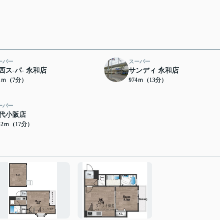
ーパー
スーパー
西ス-パ- 永和店
サンディ 永和店
91ｍ（7分）
974ｍ（13分）
ーパー
代小阪店
42ｍ（17分）