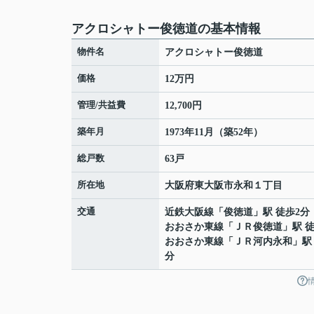
アクロシャトー俊徳道の基本情報
物件名
アクロシャトー俊徳道
価格
12万円
管理/共益費
12,700円
築年月
1973年11月（築52年）
総戸数
63戸
所在地
大阪府
東大阪市
永和
１丁目
交通
近鉄大阪線
「
俊徳道
」駅 徒歩2分
おおさか東線
「
ＪＲ俊徳道
」駅 
おおさか東線
「
ＪＲ河内永和
」駅
分