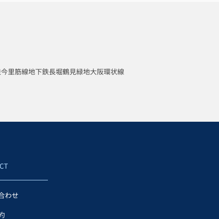
鉄今里筋線
地下鉄長堀鶴見緑地
大阪環状線
CT
合わせ
約