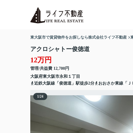
東大阪市で賃貸物件をお探しなら株式会社ライフ不動産
アクロシャトー俊徳道
12万円
管理/共益費 12,700円
大阪府
東大阪市
永和
１丁目
近鉄大阪線「俊徳道」駅徒歩2分
おおさか東線「Ｊ
1
/
24