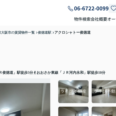
06-6722-0099
物件検索
会社概要
オー
東大阪市の賃貸物件一覧
俊徳道駅
アクロシャトー俊徳道
Ｒ俊徳道」駅徒歩3分
おおさか東線「ＪＲ河内永和」駅徒歩10分