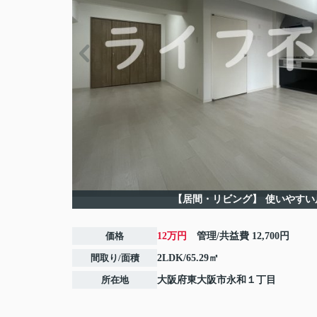
【居間・リビング】
使いやすい
価格
12万円
管理/共益費
12,700円
間取り/面積
2LDK/65.29㎡
所在地
大阪府
東大阪市
永和
１丁目