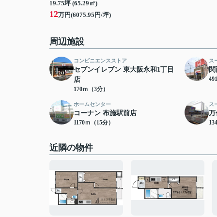
19.75坪 (65.29㎡)
12
万円(6075.95円/坪)
周辺施設
コンビニエンスストア
ス
セブンイレブン 東大阪永和1丁目
関
4
店
170ｍ（3分）
ホームセンター
ス
コーナン 布施駅前店
万
1170ｍ（15分）
13
近隣の物件