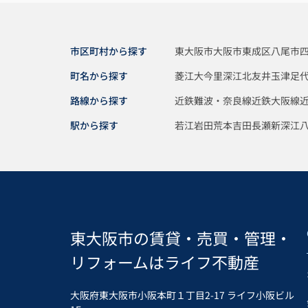
市区町村から探す
東大阪市
大阪市東成区
八尾市
町名から探す
菱江
大今里
深江北
友井
玉津
足
路線から探す
近鉄難波・奈良線
近鉄大阪線
駅から探す
若江岩田
荒本
吉田
長瀬
新深江
東大阪市の賃貸・売買・管理・
リフォームはライフ不動産
大阪府東大阪市小阪本町１丁目2-17 ライフ小阪ビル