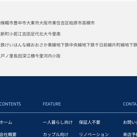
四條畷市
豊中市
大東市
大阪市東住吉区
柏原市
高槻市
代新町
小若江
吉田
足代北
大今里南
近鉄けいはんな線
おおさか東線
地下鉄中央線
地下鉄千日前線
片町線
地下
八戸ノ里
長田
深江橋
今里
河内小阪
CONTENTS
FEATURE
CONTA
ホーム
一人暮らし向け
保証人不要
お問い
会社概要
カップル向け
リノベーション
来店予