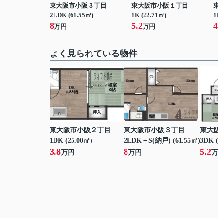
東大阪市小阪３丁目
東大阪市小阪１丁目
2LDK (61.55㎡)
1K (22.71㎡)
1
8
5.2
4
万円
万円
よく見られている物件
東大阪市小阪２丁目
東大阪市小阪３丁目
東大
1DK (25.00㎡)
2LDK＋S(納戸) (61.55㎡)
3DK (
3.8
8
5.2
万円
万円
万