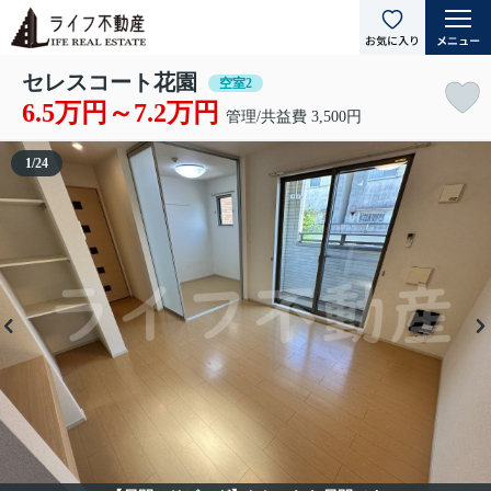
セレスコート花園
空室2
6.5万円～7.2万円
管理/共益費 3,500円
1
/
24