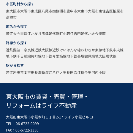
市区町村から探す
東大阪市
大阪市東成区
八尾市
四條畷市
豊中市
大東市
大阪市東住吉区
柏原市
高槻市
町名から探す
菱江
大今里
深江北
友井
玉津
足代新町
小若江
吉田
足代北
大今里南
路線から探す
近鉄難波・奈良線
近鉄大阪線
近鉄けいはんな線
おおさか東線
地下鉄中央線
地下鉄千日前線
片町線
地下鉄今里筋線
地下鉄長堀鶴見緑地
大阪環状線
駅から探す
若江岩田
荒本
吉田
長瀬
新深江
八戸ノ里
長田
深江橋
今里
河内小阪
東大阪市の賃貸・売買・管理・
リフォームはライフ不動産
大阪府東大阪市小阪本町１丁目2-17 ライフ小阪ビル 1F
TEL：06-6722-0099
FAX：
06-6722-3330