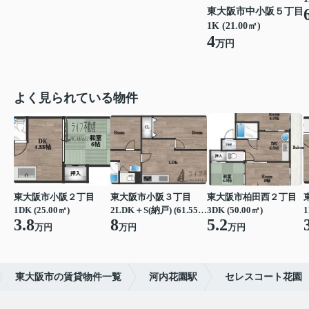
東大阪市中小阪５丁目
1K (21.00㎡)
4
万円
よく見られている物件
東大阪市小阪２丁目
東大阪市小阪３丁目
東大阪市柏田西２丁目
1DK (25.00㎡)
2LDK＋S(納戸) (61.55㎡)
3DK (50.00㎡)
1
3.8
8
5.2
万円
万円
万円
東大阪市の賃貸物件一覧
河内花園駅
セレスコート花園