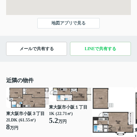
地図アプリで見る
メールで共有する
LINEで共有する
近隣の物件
東大阪市小阪１丁目
東大阪市小阪３丁目
1K (22.71㎡)
5.2
2LDK (61.55㎡)
万円
8
万円
1