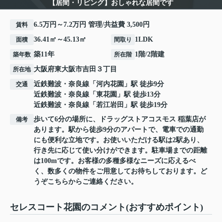
【居間・リビング】おしゃれな居間です
6.5万円～7.2万円 管理/共益費 3,500円
賃料
36.41㎡～45.13㎡
1LDK
面積
間取り
築11年
1階/2階建
築年数
所在階
大阪府
東大阪市
吉田
３丁目
所在地
近鉄難波・奈良線
「
河内花園
」駅 徒歩9分
交通
近鉄難波・奈良線
「
東花園
」駅 徒歩13分
近鉄難波・奈良線
「
若江岩田
」駅 徒歩19分
歩いて6分の場所に、ドラッグストアコスモス 稲葉店が
備考
あります。駅から徒歩9分のアパートで、電車での通勤
にも便利な立地です。お使いいただける駅は2駅あり、
行き先に応じて使い分けができます。駐車場までの距離
は100mです。お客様の多種多様なニーズに応えるべ
く、数多くの物件をご用意してお待ちしております。ど
うぞこちらからご連絡ください。
セレスコート花園のコメント(おすすめポイント)