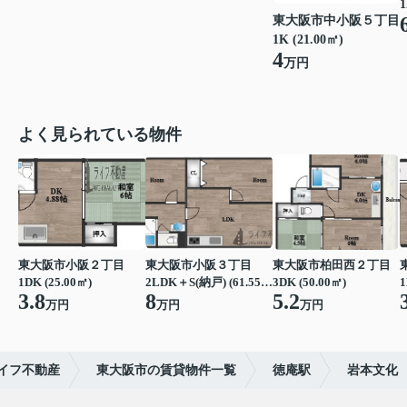
1
東大阪市中小阪５丁目
1K (21.00㎡)
4
万円
よく見られている物件
東大阪市小阪２丁目
東大阪市小阪３丁目
東大阪市柏田西２丁目
1DK (25.00㎡)
2LDK＋S(納戸) (61.55㎡)
3DK (50.00㎡)
1
3.8
8
5.2
万円
万円
万円
イフ不動産
東大阪市の賃貸物件一覧
徳庵駅
岩本文化