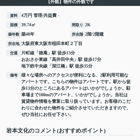
【外観】物件の外観です
4万円 管理/共益費 -
賃料
39.74㎡
2K
面積
間取り
築48年
2階/2階建
築年数
所在階
大阪府
東大阪市
稲田本町
２丁目
所在地
片町線
「
徳庵
」駅 徒歩13分
交通
おおさか東線
「
高井田中央
」駅 徒歩17分
地下鉄中央線
「
深江橋
」駅 徒歩35分
様々な場所へのアクセスが便利になる、2駅利用可能な
備考
アパートです。こちらの物件はアパートです。駅から徒
歩13分のところにあるアパートはいかがでしょうか。駐
車場まで100mのアパート、いかがでしょうか。当社は
賃貸物件情報を豊富に取り扱っています。お客様のこだ
わりに合わせた物件をご紹介させていただきますので、
ぜひ当社にお任せ下さい。
岩本文化のコメント(おすすめポイント)