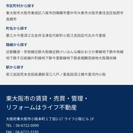
市区町村から探す
東大阪市
大阪市東成区
八尾市
四條畷市
豊中市
大東市
大阪市東住吉区
柏原市
高槻市
町名から探す
菱江
大今里
深江北
友井
玉津
足代新町
小若江
吉田
足代北
大今里南
路線から探す
近鉄難波・奈良線
近鉄大阪線
近鉄けいはんな線
おおさか東線
地下鉄中央線
地下鉄千日前線
片町線
地下鉄今里筋線
地下鉄長堀鶴見緑地
大阪環状線
駅から探す
若江岩田
荒本
吉田
長瀬
新深江
八戸ノ里
長田
深江橋
今里
河内小阪
東大阪市の賃貸・売買・管理・
リフォームはライフ不動産
大阪府東大阪市小阪本町１丁目2-17 ライフ小阪ビル 1F
TEL：06-6722-0099
FAX：
06-6722-3330