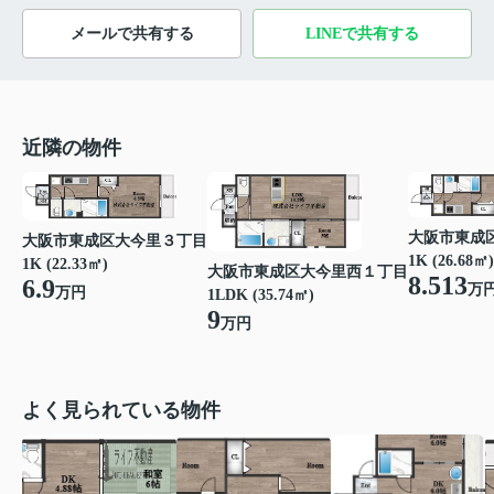
メールで共有する
LINEで共有する
近隣の物件
大阪市東成
大阪市東成区大今里３丁目
1K (26.68㎡)
1K (22.33㎡)
大阪市東成区大今里西１丁目
8.513
6.9
万
万円
1LDK (35.74㎡)
9
万円
よく見られている物件