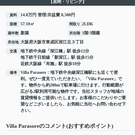
【居間・リビング】
14.8万円 管理/共益費 8,500円
賃料
57.18㎡
2LDK
面積
間取り
新築
1階/3階建
築年数
所在階
大阪府
大阪市東成区
深江北
３丁目
所在地
地下鉄中央線
「
深江橋
」駅 徒歩12分
交通
地下鉄千日前線
「
新深江
」駅 徒歩15分
近鉄大阪線
「
布施
」駅 徒歩18分
Villa Parasore：地下鉄中央線深江橋駅にも近くて便
備考
利。ぜひ一度見ていただきたい、「Villa Parasore」で
す。物件から約200mで駐車場に行けます。行動範囲が
広がる2駅利用可能な物件です。当社スタッフが地域の
賃貸情報をご提供いたします。お客様のこだわりやご要
望などございましたら、お気軽に当社へお問い合わせ下
さい。
Villa Parasoreのコメント(おすすめポイント)