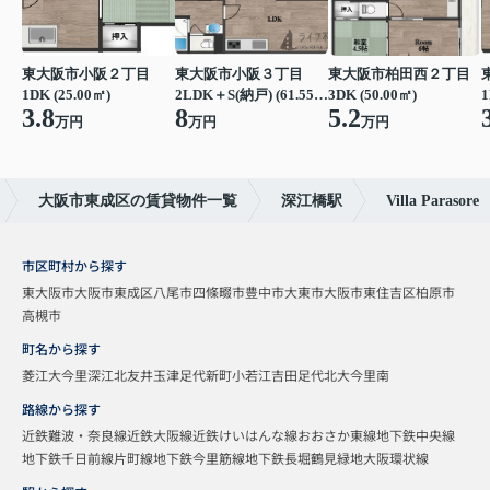
東大阪市小阪２丁目
東大阪市小阪３丁目
東大阪市柏田西２丁目
1DK (25.00㎡)
2LDK＋S(納戸) (61.55㎡)
3DK (50.00㎡)
1
3.8
8
5.2
万円
万円
万円
大阪市東成区の賃貸物件一覧
深江橋駅
Villa Parasore
市区町村から探す
東大阪市
大阪市東成区
八尾市
四條畷市
豊中市
大東市
大阪市東住吉区
柏原市
高槻市
町名から探す
菱江
大今里
深江北
友井
玉津
足代新町
小若江
吉田
足代北
大今里南
路線から探す
近鉄難波・奈良線
近鉄大阪線
近鉄けいはんな線
おおさか東線
地下鉄中央線
地下鉄千日前線
片町線
地下鉄今里筋線
地下鉄長堀鶴見緑地
大阪環状線