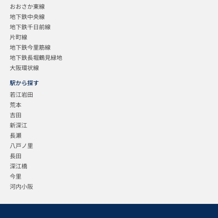
おおさか東線
地下鉄中央線
地下鉄千日前線
片町線
地下鉄今里筋線
地下鉄長堀鶴見緑地
大阪環状線
駅から探す
若江岩田
荒本
吉田
新深江
長瀬
八戸ノ里
長田
深江橋
今里
河内小阪