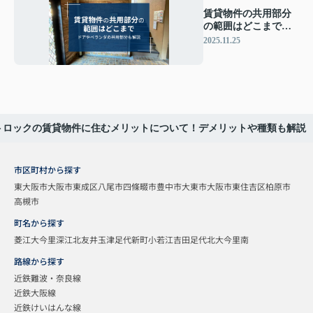
賃貸物件の共用部分
の範囲はどこまで？
ドアやベランダの共
2025.11.25
用部分も解説
トロックの賃貸物件に住むメリットについて！デメリットや種類も解説
市区町村から探す
東大阪市
大阪市東成区
八尾市
四條畷市
豊中市
大東市
大阪市東住吉区
柏原市
高槻市
町名から探す
菱江
大今里
深江北
友井
玉津
足代新町
小若江
吉田
足代北
大今里南
路線から探す
近鉄難波・奈良線
近鉄大阪線
近鉄けいはんな線