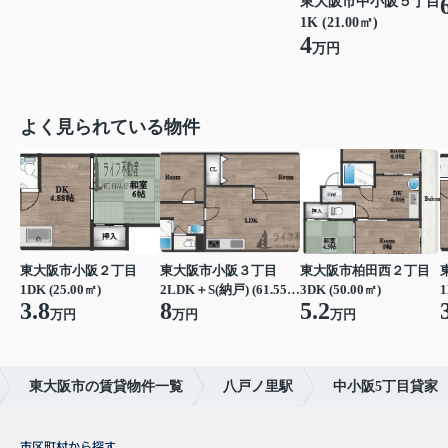
東大阪市中小阪５丁目
1K (21.00㎡)
4
万円
よく見られている物件
東大阪市小阪２丁目
東大阪市小阪３丁目
東大阪市柏田西２丁目
1DK (25.00㎡)
2LDK＋S(納戸) (61.55㎡)
3DK (50.00㎡)
1
3.8
8
5.2
万円
万円
万円
東大阪市の賃貸物件一覧
八戸ノ里駅
中小阪5丁目貸家
市区町村から探す