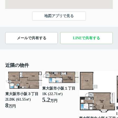
地図アプリで見る
メールで共有する
LINEで共有する
近隣の物件
東大阪市小阪１丁目
東大阪市小阪３丁目
1K (22.71㎡)
5.2
2LDK (61.55㎡)
万円
8
万円
1