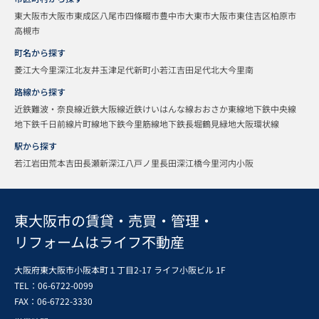
東大阪市
大阪市東成区
八尾市
四條畷市
豊中市
大東市
大阪市東住吉区
柏原市
高槻市
町名から探す
菱江
大今里
深江北
友井
玉津
足代新町
小若江
吉田
足代北
大今里南
路線から探す
近鉄難波・奈良線
近鉄大阪線
近鉄けいはんな線
おおさか東線
地下鉄中央線
地下鉄千日前線
片町線
地下鉄今里筋線
地下鉄長堀鶴見緑地
大阪環状線
駅から探す
若江岩田
荒本
吉田
長瀬
新深江
八戸ノ里
長田
深江橋
今里
河内小阪
東大阪市の賃貸・売買・管理・
リフォームはライフ不動産
大阪府東大阪市小阪本町１丁目2-17 ライフ小阪ビル 1F
TEL：06-6722-0099
FAX：
06-6722-3330