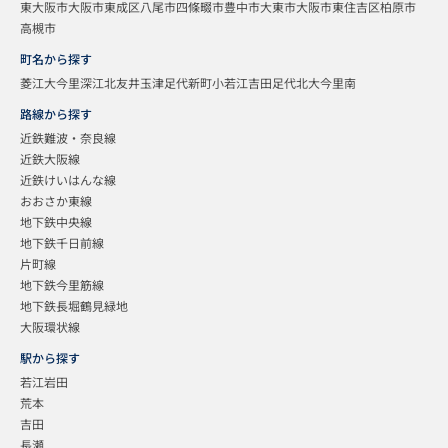
東大阪市
大阪市東成区
八尾市
四條畷市
豊中市
大東市
大阪市東住吉区
柏原市
高槻市
町名から探す
菱江
大今里
深江北
友井
玉津
足代新町
小若江
吉田
足代北
大今里南
路線から探す
近鉄難波・奈良線
近鉄大阪線
近鉄けいはんな線
おおさか東線
地下鉄中央線
地下鉄千日前線
片町線
地下鉄今里筋線
地下鉄長堀鶴見緑地
大阪環状線
駅から探す
若江岩田
荒本
吉田
長瀬