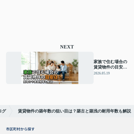
NEXT
家族で住む場合の
賃貸物件の目安
は？間取りや家賃
2026.05.19
相場も解説
ログ
賃貸物件の築年数の狙い目は？築古と築浅の耐用年数も解説
市区町村から探す