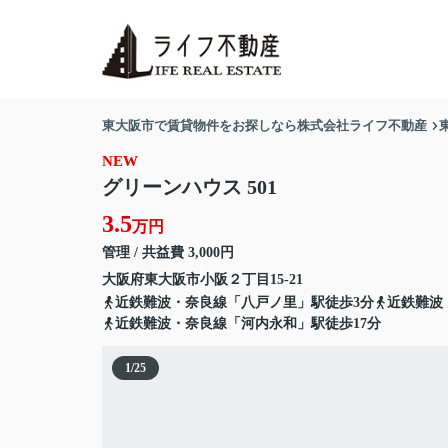
東大阪市で賃貸物件をお探しなら株式会社ライフ不動産
NEW
グリーンハウス 501
3.5
万円
管理 / 共益費 3,000円
大阪府
東大阪市
小阪
２丁目15-21
近鉄難波・奈良線「八戸ノ里」駅徒歩3分
近鉄難波
近鉄難波・奈良線「河内永和」駅徒歩17分
1
/
25