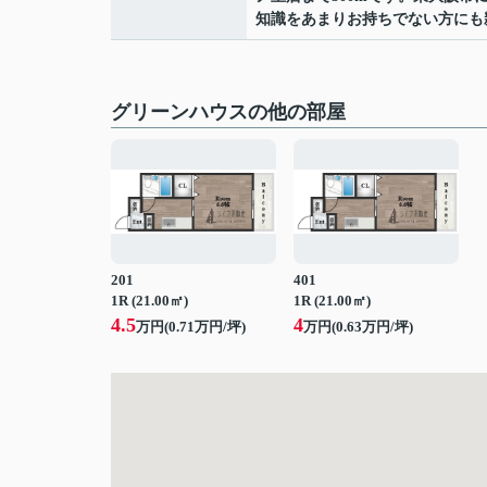
知識をあまりお持ちでない方にも
グリーンハウスの他の部屋
201
401
1R (21.00㎡)
1R (21.00㎡)
4.5
4
万円(
0.71
万円/坪)
万円(
0.63
万円/坪)