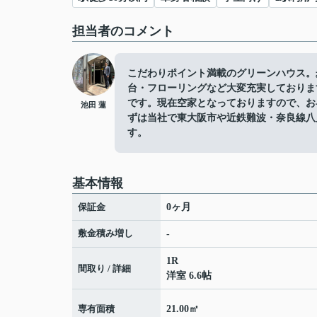
担当者のコメント
こだわりポイント満載のグリーンハウス。歩
台・フローリングなど大変充実しておりま
です。現在空家となっておりますので、お
池田 蓮
ずは当社で東大阪市や近鉄難波・奈良線八
す。
基本情報
保証金
0ヶ月
敷金積み増し
-
1R
間取り / 詳細
洋室 6.6帖
専有面積
21.00㎡