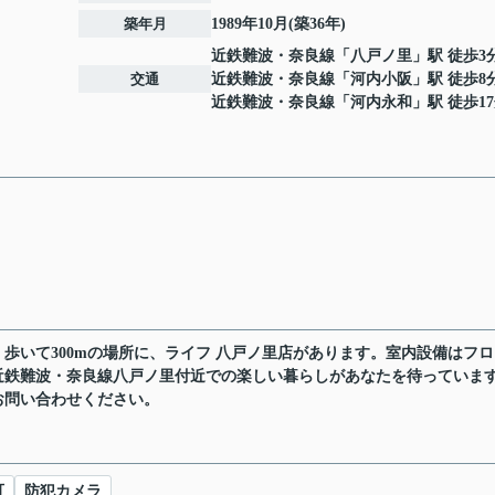
築年月
1989年10月(築36年)
近鉄難波・奈良線
「
八戸ノ里
」駅 徒歩3
交通
近鉄難波・奈良線
「
河内小阪
」駅 徒歩8
近鉄難波・奈良線
「
河内永和
」駅 徒歩1
歩いて300mの場所に、ライフ 八戸ノ里店があります。室内設備はフ
近鉄難波・奈良線八戸ノ里付近での楽しい暮らしがあなたを待っていま
お問い合わせください。
可
防犯カメラ