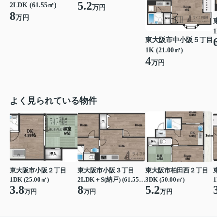
5.2
2LDK (61.55㎡)
万円
8
万円
1
東大阪市中小阪５丁目
1K (21.00㎡)
4
万円
よく見られている物件
東大阪市小阪２丁目
東大阪市小阪３丁目
東大阪市柏田西２丁目
1DK (25.00㎡)
2LDK＋S(納戸) (61.55㎡)
3DK (50.00㎡)
1
3.8
8
5.2
万円
万円
万円