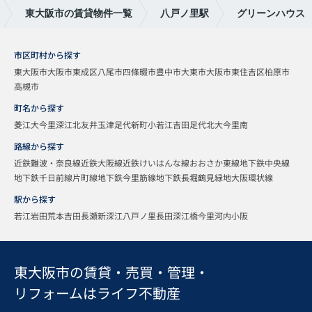
東大阪市の賃貸物件一覧
八戸ノ里駅
グリーンハウス
市区町村から探す
東大阪市
大阪市東成区
八尾市
四條畷市
豊中市
大東市
大阪市東住吉区
柏原市
高槻市
町名から探す
菱江
大今里
深江北
友井
玉津
足代新町
小若江
吉田
足代北
大今里南
路線から探す
近鉄難波・奈良線
近鉄大阪線
近鉄けいはんな線
おおさか東線
地下鉄中央線
地下鉄千日前線
片町線
地下鉄今里筋線
地下鉄長堀鶴見緑地
大阪環状線
駅から探す
若江岩田
荒本
吉田
長瀬
新深江
八戸ノ里
長田
深江橋
今里
河内小阪
東大阪市の賃貸・売買・管理・
リフォームはライフ不動産