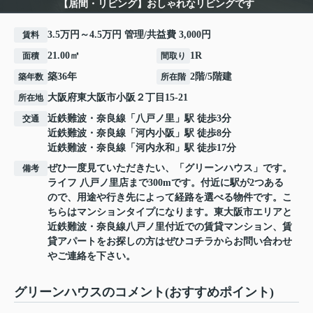
【居間・リビング】おしゃれなリビングです
3.5万円～4.5万円 管理/共益費 3,000円
賃料
21.00㎡
1R
面積
間取り
築36年
2階/5階建
築年数
所在階
大阪府
東大阪市
小阪
２丁目15-21
所在地
近鉄難波・奈良線
「
八戸ノ里
」駅 徒歩3分
交通
近鉄難波・奈良線
「
河内小阪
」駅 徒歩8分
近鉄難波・奈良線
「
河内永和
」駅 徒歩17分
ぜひ一度見ていただきたい、「グリーンハウス」です。
備考
ライフ 八戸ノ里店まで300mです。付近に駅が2つある
ので、用途や行き先によって経路を選べる物件です。こ
ちらはマンションタイプになります。東大阪市エリアと
近鉄難波・奈良線八戸ノ里付近での賃貸マンション、賃
貸アパートをお探しの方はぜひコチラからお問い合わせ
やご連絡を下さい。
グリーンハウスのコメント(おすすめポイント)