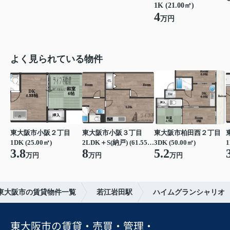
1K (21.00㎡)
4
万円
よく見られている物件
東大阪市小阪２丁目
東大阪市小阪３丁目
東大阪市柏田西２丁目
1DK (25.00㎡)
2LDK＋S(納戸) (61.55㎡)
3DK (50.00㎡)
1
3.8
8
5.2
万円
万円
万円
東大阪市の賃貸物件一覧
若江岩田駅
ハイムグランシャリオ
東大阪市の賃貸・売買・管理・