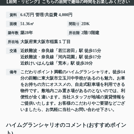
【居間・リビング】こちらの居間で趣味の時間をお楽しみください
6.6万円 管理/共益費 4,000円
賃料
51.36㎡
2DK
面積
間取り
築28年
2階/3階建
築年数
所在階
大阪府
東大阪市
稲葉
１丁目
所在地
近鉄難波・奈良線
「
若江岩田
」駅 徒歩15分
交通
近鉄難波・奈良線
「
河内花園
」駅 徒歩17分
近鉄けいはんな線
「
荒本
」駅 徒歩20分
こだわりポイント満載のハイムグランシャリオ。徒歩14
備考
分の距離に東大阪市立玉川中学校があるのも魅力。お車
をお持ちの方にオススメの、自走式駐車場を利用できる
物件です。敷地内ごみ置き場があるのとないのでは、利
便性が全く違います。当社スタッフが地域の賃貸情報を
ご提供いたします。お客様のこだわりやご要望などござ
いましたら、お気軽に当社へお問い合わせ下さい。
ハイムグランシャリオのコメント(おすすめポイン
ト)