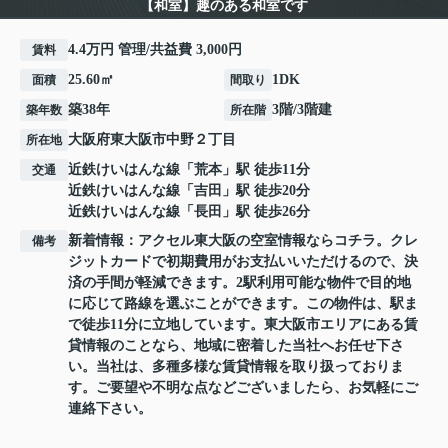
【和室】趣のある和室です
4.4万円 管理/共益費 3,000円
賃料
25.60㎡
1DK
面積
間取り
築38年
3階/3階建
築年数
所在階
大阪府
東大阪市
中野
２丁目
所在地
近鉄けいはんな線
「
荒本
」駅 徒歩11分
交通
近鉄けいはんな線
「
吉田
」駅 徒歩20分
近鉄けいはんな線
「
長田
」駅 徒歩26分
新着情報：アクセル東大阪の空室情報ならコチラ。クレ
備考
ジットカードで初期費用がお支払いいただけるので、決
済の手間が軽減できます。2駅利用可能な物件で目的地
に応じて路線を選ぶことができます。この物件は、駅ま
で徒歩11分に立地しています。東大阪市エリアにある賃
貸情報のことなら、地域に密着した当社へお任せ下さ
い。当社は、多種多様な賃貸情報を取り扱っておりま
す。ご要望や不明な点などございましたら、お気軽にご
連絡下さい。