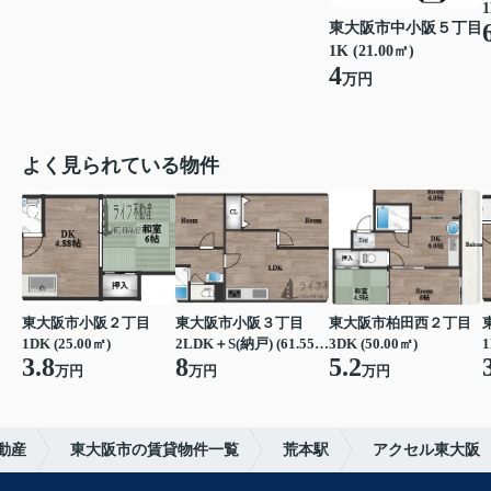
1
東大阪市中小阪５丁目
1K (21.00㎡)
4
万円
よく見られている物件
東大阪市小阪２丁目
東大阪市小阪３丁目
東大阪市柏田西２丁目
1DK (25.00㎡)
2LDK＋S(納戸) (61.55㎡)
3DK (50.00㎡)
1
3.8
8
5.2
万円
万円
万円
動産
東大阪市の賃貸物件一覧
荒本駅
アクセル東大阪