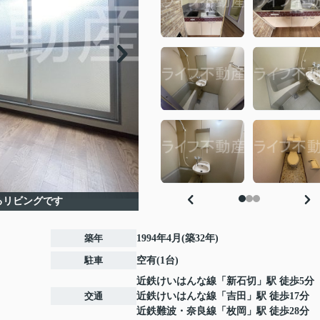
るリビングです
築年
1994年4月(築32年)
駐車
空有(1台)
近鉄けいはんな線
「
新石切
」駅 徒歩5分
交通
近鉄けいはんな線
「
吉田
」駅 徒歩17分
近鉄難波・奈良線
「
枚岡
」駅 徒歩28分