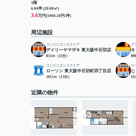
3階
6.04坪 (20.00㎡)
3.6
万円(5960.26円/坪)
周辺施設
コンビニエンスストア
ド
デイリーヤマザキ 東大阪中石切店
キ
853ｍ（11分）
8
コンビニエンスストア
ス
ローソン 東大阪中石切町四丁目店
じ
1013ｍ（13分）
11
近隣の物件