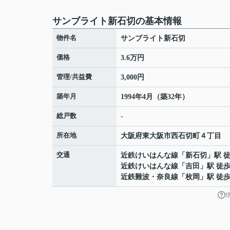
サンブライト新石切の基本情報
物件名
サンブライト新石切
価格
3.6万円
管理/共益費
3,000円
築年月
1994年4月（築32年）
総戸数
-
所在地
大阪府
東大阪市
西石切町
４丁目
交通
近鉄けいはんな線
「
新石切
」駅 
近鉄けいはんな線
「
吉田
」駅 徒歩
近鉄難波・奈良線
「
枚岡
」駅 徒歩