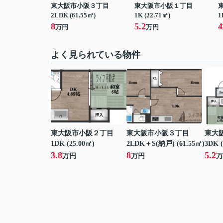
東大阪市小阪３丁目
東大阪市小阪１丁目
2LDK (61.55㎡)
1K (22.71㎡)
1
8
5.2
4
万円
万円
よく見られている物件
東大阪市小阪２丁目
東大阪市小阪３丁目
東大
1DK (25.00㎡)
2LDK＋S(納戸) (61.55㎡)
3DK (
3.8
8
5.2
万円
万円
万