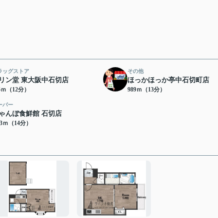
ラッグストア
その他
リン堂 東大阪中石切店
ほっかほっか亭中石切町店
96ｍ（12分）
989ｍ（13分）
ーパー
ゃんぼ食鮮館 石切店
13ｍ（14分）