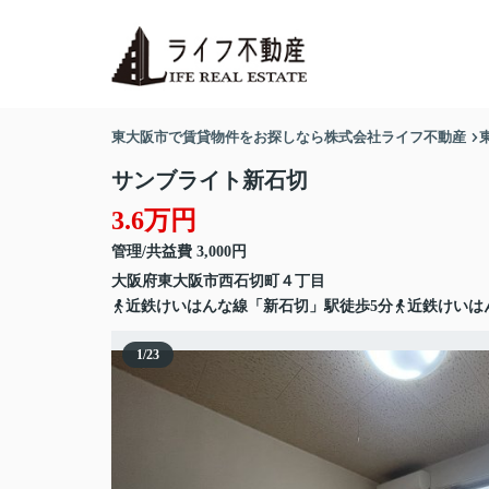
東大阪市で賃貸物件をお探しなら株式会社ライフ不動産
サンブライト新石切
3.6万円
管理/共益費 3,000円
大阪府
東大阪市
西石切町
４丁目
近鉄けいはんな線「新石切」駅徒歩5分
近鉄けいは
1
/
23