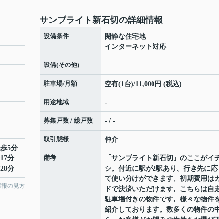
サンブライト新石切の詳細情報
設備条件
閑静な住宅地
インターネット対応
設備(その他)
-
駐車場/月額
空有(1台)/11,000円 (税込)
用途地域
-
募集戸数 / 総戸数
- / -
取引態様
仲介
徒歩5分
備考
17分
「サンブライト新石切」のここがイ
28分
シ。付近に駅が2駅あり、行き先に応
て使い分けができます。初期費用は
情報の見方
ドで決済いただけます。こちらは自
駐車場付きの物件です。様々な物件
紹介しております。数多くの物件の