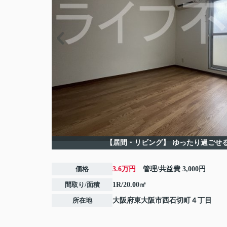
【居間・リビング】
ゆったり過ごせ
価格
3.6万円
管理/共益費
3,000円
間取り/面積
1R/20.00㎡
所在地
大阪府
東大阪市
西石切町
４丁目