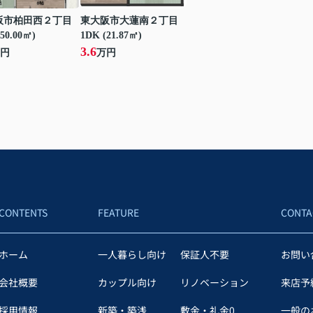
阪市柏田西２丁目
東大阪市大蓮南２丁目
50.00㎡)
1DK (21.87㎡)
3.6
円
万円
CONTENTS
FEATURE
CONTA
ホーム
一人暮らし向け
保証人不要
お問い
会社概要
カップル向け
リノベーション
来店予
採用情報
新築・築浅
敷金・礼金0
一般の