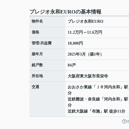
プレジオ永和EUROの基本情報
物件名
プレジオ永和EURO
価格
11.2万円～11.6万円
管理/共益費
10,000円
築年月
2025年3月（築1年）
総戸数
84戸
所在地
大阪府
東大阪市
長栄寺
交通
おおさか東線
「
ＪＲ河内永和
」駅
分
近鉄難波・奈良線
「
河内永和
」駅
分
近鉄大阪線
「
布施
」駅 徒歩11分