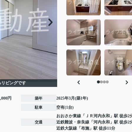
るリビングです
0,000円
築年
2025年3月(築1年)
駐車
空有(1台)
おおさか東線
「
ＪＲ河内永和
」駅 徒歩2
交通
近鉄難波・奈良線
「
河内永和
」駅 徒歩2
近鉄大阪線
「
布施
」駅 徒歩11分