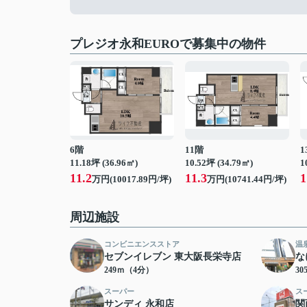
プレジオ永和EUROで募集中の物件
6階
11階
1
11.18坪 (36.96㎡)
10.52坪 (34.79㎡)
1
11.2
11.3
1
万円(10017.89円/坪)
万円(10741.44円/坪)
周辺施設
コンビニエンスストア
温
セブンイレブン 東大阪長栄寺店
な
249ｍ（4分）
3
スーパー
ス
サンディ 永和店
関