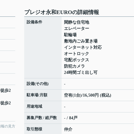
プレジオ永和EUROの詳細情報
設備条件
閑静な住宅地
エレベーター
駐輪場
敷地内ごみ置き場
インターネット対応
オートロック
宅配ボックス
防犯カメラ
24時間ゴミ出し可
設備(その他)
-
 徒歩2
駐車場/月額
空有(1台)/16,500円 (税込)
 徒歩2
用途地域
-
募集戸数 / 総戸数
- / 84戸
情報の見方
取引態様
仲介