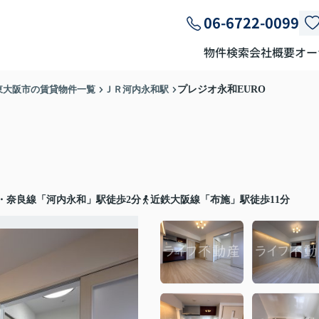
06-6722-0099
物件検索
会社概要
オー
東大阪市の賃貸物件一覧
ＪＲ河内永和駅
プレジオ永和EURO
・奈良線「河内永和」駅徒歩2分
近鉄大阪線「布施」駅徒歩11分