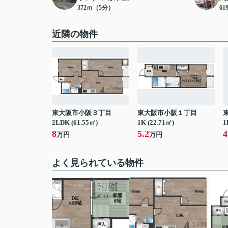
372ｍ（5分）
6
近隣の物件
東大阪市小阪３丁目
東大阪市小阪１丁目
2LDK (61.55㎡)
1K (22.71㎡)
1
8
5.2
4
万円
万円
よく見られている物件