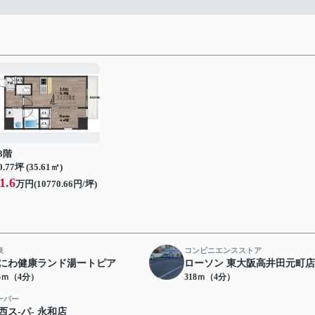
3階
0.77坪 (35.61㎡)
1.6
万円(10770.66円/坪)
泉
コンビニエンスストア
にわ健康ランド湯ートピア
ローソン 東大阪高井田元町店
05ｍ（4分）
318ｍ（4分）
ーパー
西ス-パ- 永和店