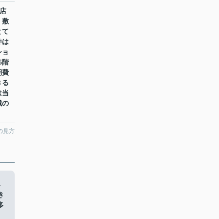
和店
・敷
とて
件は
ショ
5階
期費
きる
は当
域の
。
の見方
み
き
多