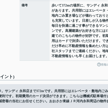
備考
歩いて372mの場所に、サンディ 永
があります。共用部にはエレベータ
地内ごみ置き場などが備わっており
も充実しています。日差しが入る物
毎日を快適に過ごす事ができるマン
ンです。高層建築がお好きな方には1
建てのこちらの物件が好評です。初
用はカードで決済いただけます。で
だけ早めに不動産情報を集めたい方
社スタッフまでご連絡ください。地
不動産情報をいち早くお届けします
情報
イント)
ラ。サンディ 永和店まで372mです。共用部にはエレベータ・敷地内ご
便利です。初期費用のカード決済ができます。こちらは機械式駐車場付
域密着の当社にお任せください。おおさか東線ＪＲ河内永和周辺の物件