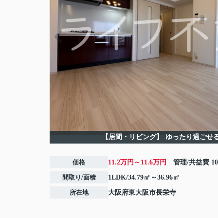
【居間・リビング】
ゆったり過ごせ
価格
11.2万円～11.6万円
管理/共益費
1
間取り/面積
1LDK/34.79㎡～36.96㎡
所在地
大阪府
東大阪市
長栄寺