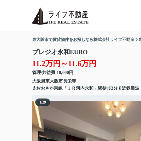
東大阪市で賃貸物件をお探しなら株式会社ライフ不動産
プレジオ永和EURO
11.2万円～11.6万円
管理/共益費 10,000円
大阪府
東大阪市
長栄寺
おおさか東線「ＪＲ河内永和」駅徒歩2分
近鉄難波
1
/
29