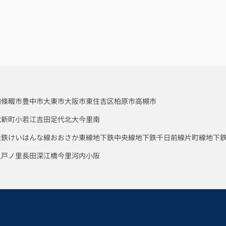
四條畷市
豊中市
大東市
大阪市東住吉区
柏原市
高槻市
代新町
小若江
吉田
足代北
大今里南
近鉄けいはんな線
おおさか東線
地下鉄中央線
地下鉄千日前線
片町線
地下
八戸ノ里
長田
深江橋
今里
河内小阪