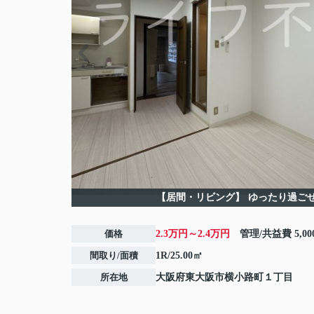
【居間・リビング】
ゆったり過ご
価格
2.3万円～2.4万円
管理/共益費
5,0
間取り/面積
1R/25.00㎡
所在地
大阪府
東大阪市
横小路町
１丁目