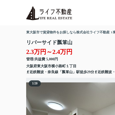
東大阪市で賃貸物件をお探しなら株式会社ライフ不動産
リバーサイド瓢箪山
2.3万円～2.4万円
管理/共益費 5,000円
大阪府
東大阪市
横小路町
１丁目
近鉄難波・奈良線「瓢箪山」駅徒歩29分
近鉄難波・
1
/
20