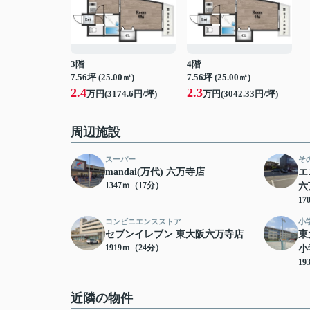
3階
4階
7.56坪 (25.00㎡)
7.56坪 (25.00㎡)
2.4
2.3
万円(3174.6円/坪)
万円(3042.33円/坪)
周辺施設
スーパー
そ
mandai(万代) 六万寺店
エ
1347ｍ（17分）
六
17
コンビニエンスストア
小
セブンイレブン 東大阪六万寺店
東
1919ｍ（24分）
小
19
近隣の物件