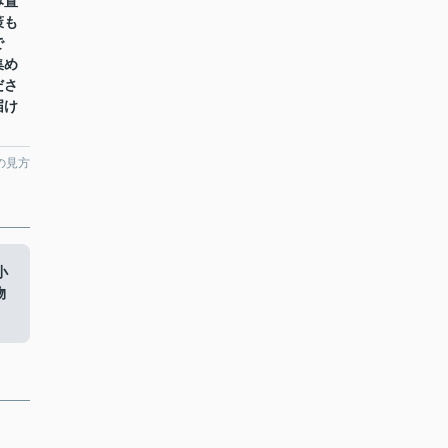
み置
策も
で
集め
ださ
届け
の見方
小
物