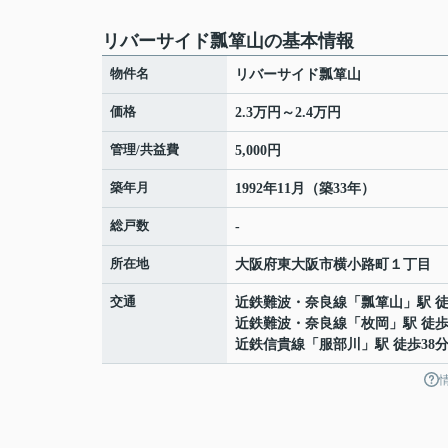
リバーサイド瓢箪山の基本情報
物件名
リバーサイド瓢箪山
価格
2.3万円～2.4万円
管理/共益費
5,000円
築年月
1992年11月（築33年）
総戸数
-
所在地
大阪府
東大阪市
横小路町
１丁目
交通
近鉄難波・奈良線
「
瓢箪山
」駅 徒
近鉄難波・奈良線
「
枚岡
」駅 徒歩
近鉄信貴線
「
服部川
」駅 徒歩38