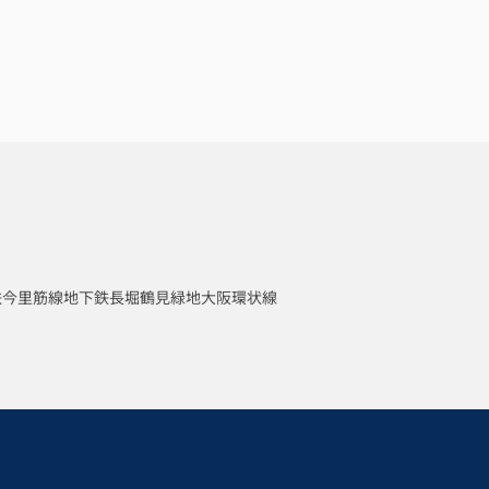
鉄今里筋線
地下鉄長堀鶴見緑地
大阪環状線