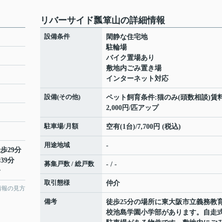
リバーサイド瓢箪山の詳細情報
設備条件
閑静な住宅地
駐輪場
バイク置場あり
敷地内ごみ置き場
インターネット対応
設備(その他)
ペット飼育条件:猫のみ(頭数相談)賃
2,000円/匹アップ
駐車場/月額
空有(1台)/7,700円 (税込)
用途地域
-
歩29分
39分
募集戸数 / 総戸数
- / -
分
取引態様
仲介
情報の見方
備考
徒歩25分の場所に東大阪市立義務教
校池島学園小学部があります。自走