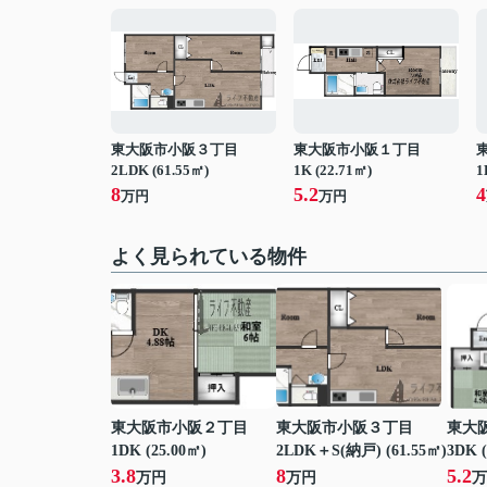
東大阪市小阪３丁目
東大阪市小阪１丁目
2LDK (61.55㎡)
1K (22.71㎡)
1
8
5.2
4
万円
万円
よく見られている物件
東大阪市小阪２丁目
東大阪市小阪３丁目
東大
1DK (25.00㎡)
2LDK＋S(納戸) (61.55㎡)
3DK (
3.8
8
5.2
万円
万円
万