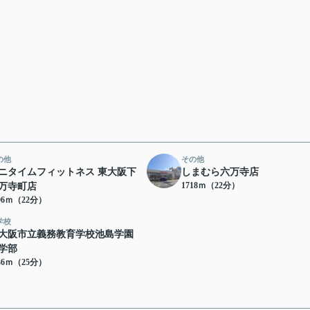
の他
その他
ニタイムフィットネス 東大阪下
しまむら六万寺店
1718ｍ（22分）
万寺町店
06ｍ（22分）
学校
大阪市立義務教育学校池島学園
学部
36ｍ（25分）