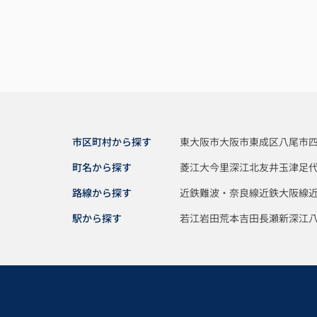
市区町村から探す
東大阪市
大阪市東成区
八尾市
町名から探す
菱江
大今里
深江北
友井
玉津
足
路線から探す
近鉄難波・奈良線
近鉄大阪線
駅から探す
若江岩田
荒本
吉田
長瀬
新深江