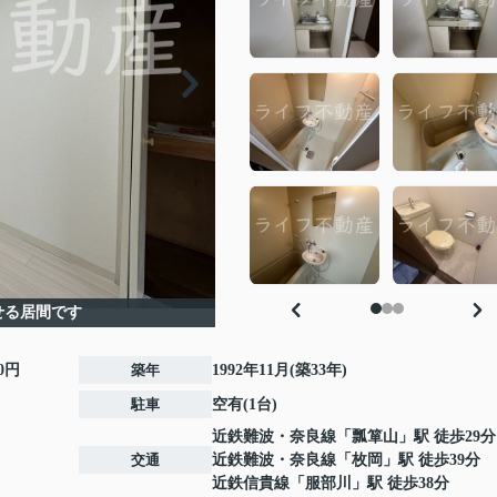
せる居間です
00円
築年
1992年11月(築33年)
駐車
空有(1台)
近鉄難波・奈良線
「
瓢箪山
」駅 徒歩29分
交通
近鉄難波・奈良線
「
枚岡
」駅 徒歩39分
近鉄信貴線
「
服部川
」駅 徒歩38分