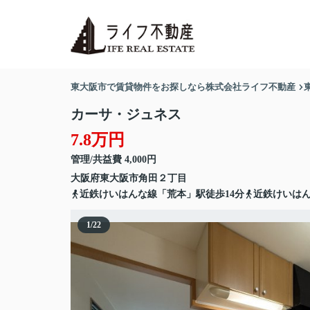
東大阪市で賃貸物件をお探しなら株式会社ライフ不動産
カーサ・ジュネス
7.8万円
管理/共益費 4,000円
大阪府
東大阪市
角田
２丁目
近鉄けいはんな線「荒本」駅徒歩14分
近鉄けいはん
1
/
22