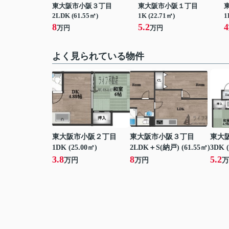
東大阪市小阪３丁目
東大阪市小阪１丁目
2LDK (61.55㎡)
1K (22.71㎡)
1
8
5.2
4
万円
万円
よく見られている物件
東大阪市小阪２丁目
東大阪市小阪３丁目
東大
1DK (25.00㎡)
2LDK＋S(納戸) (61.55㎡)
3DK (
3.8
8
5.2
万円
万円
万