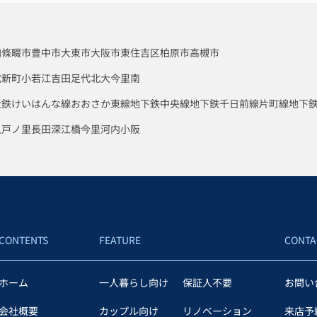
四條畷市
豊中市
大東市
大阪市東住吉区
柏原市
高槻市
代新町
小若江
吉田
足代北
大今里南
近鉄けいはんな線
おおさか東線
地下鉄中央線
地下鉄千日前線
片町線
地下
八戸ノ里
長田
深江橋
今里
河内小阪
CONTENTS
FEATURE
CONTA
ホーム
一人暮らし向け
保証人不要
お問い
会社概要
カップル向け
リノベーション
来店予