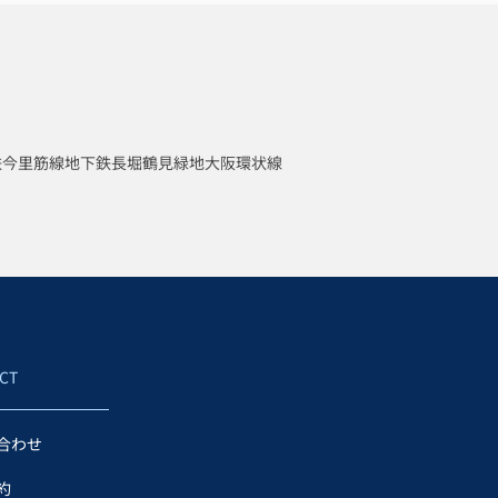
鉄今里筋線
地下鉄長堀鶴見緑地
大阪環状線
CT
合わせ
約