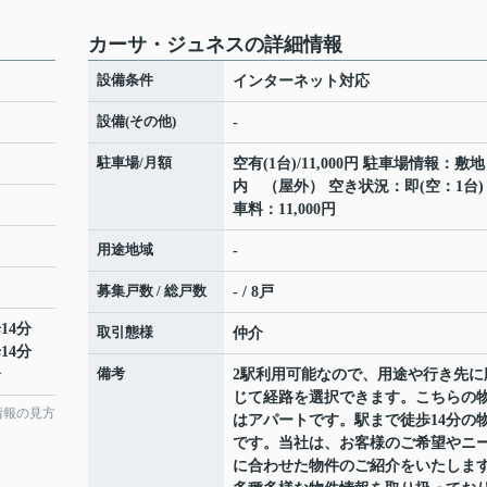
カーサ・ジュネスの詳細情報
設備条件
インターネット対応
設備(その他)
-
駐車場/月額
空有(1台)/11,000円 駐車場情報：敷地
内 （屋外） 空き状況：即(空：1台)
車料：11,000円
用途地域
-
募集戸数 / 総戸数
- / 8戸
14分
取引態様
仲介
14分
備考
分
2駅利用可能なので、用途や行き先に
じて経路を選択できます。こちらの
情報の見方
はアパートです。駅まで徒歩14分の
です。当社は、お客様のご希望やニ
に合わせた物件のご紹介をいたしま