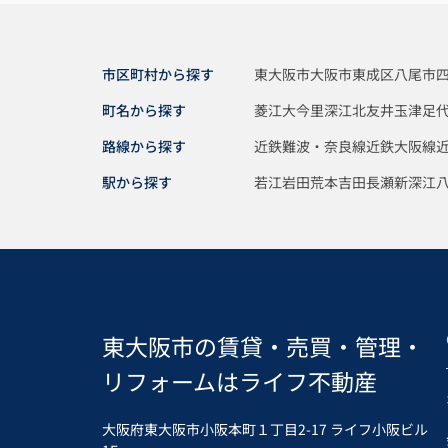
市区町村から探す
東大阪市
大阪市東成区
八尾市
町名から探す
菱江
大今里
深江北
友井
玉津
足
路線から探す
近鉄難波・奈良線
近鉄大阪線
駅から探す
若江岩田
荒本
吉田
長瀬
新深江
東大阪市の賃貸・売買・管理・
リフォームはライフ不動産
大阪府東大阪市小阪本町１丁目2-17 ライフ小阪ビル