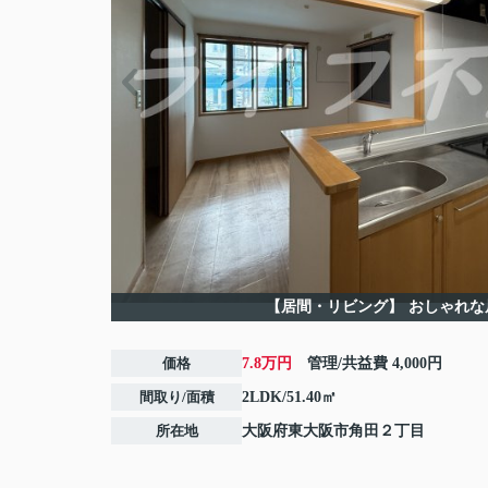
【居間・リビング】
おしゃれな
価格
7.8万円
管理/共益費
4,000円
間取り/面積
2LDK/51.40㎡
所在地
大阪府
東大阪市
角田
２丁目