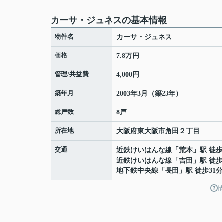
カーサ・ジュネスの基本情報
物件名
カーサ・ジュネス
価格
7.8万円
管理/共益費
4,000円
築年月
2003年3月（築23年）
総戸数
8戸
所在地
大阪府
東大阪市
角田
２丁目
交通
近鉄けいはんな線
「
荒本
」駅 徒歩
近鉄けいはんな線
「
吉田
」駅 徒歩
地下鉄中央線
「
長田
」駅 徒歩31