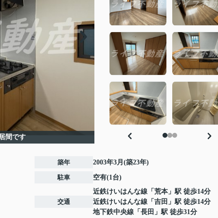
居間です
築年
2003年3月(築23年)
駐車
空有(1台)
近鉄けいはんな線
「
荒本
」駅 徒歩14分
交通
近鉄けいはんな線
「
吉田
」駅 徒歩14分
地下鉄中央線
「
長田
」駅 徒歩31分