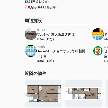
15.54坪 (51.40㎡)
7.8
万円(5019.31円/坪)
周辺施設
スーパー
ド
マルシゲ 東大阪島之内店
ド
922ｍ（12分）
9
その他
コ
chocoZAP(チョコザップ) 中新開
セ
二丁目
店
983ｍ（13分）
11
近隣の物件