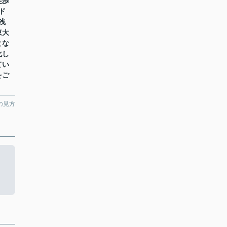
徒歩
ド
浅
東大
とな
化し
てい
をご
の見方
。