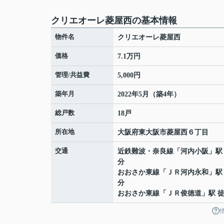
クリエオーレ菱屋西の基本情報
物件名
クリエオーレ菱屋西
価格
7.1万円
管理/共益費
5,000円
築年月
2022年5月（築4年）
総戸数
18戸
所在地
大阪府
東大阪市
菱屋西
６丁目
交通
近鉄難波・奈良線
「
河内小阪
」駅
分
おおさか東線
「
ＪＲ河内永和
」駅
分
おおさか東線
「
ＪＲ俊徳道
」駅 徒