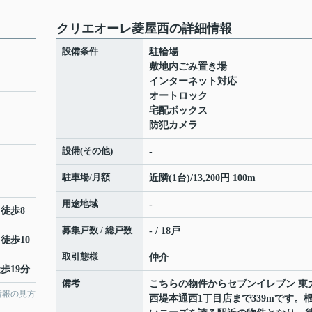
クリエオーレ菱屋西の詳細情報
設備条件
駐輪場
敷地内ごみ置き場
インターネット対応
オートロック
宅配ボックス
防犯カメラ
設備(その他)
-
駐車場/月額
近隣(1台)/13,200円 100m
用途地域
-
 徒歩8
募集戸数 / 総戸数
- / 18戸
 徒歩10
取引態様
仲介
歩19分
備考
こちらの物件からセブンイレブン 東
情報の見方
西堤本通西1丁目店まで339mです。