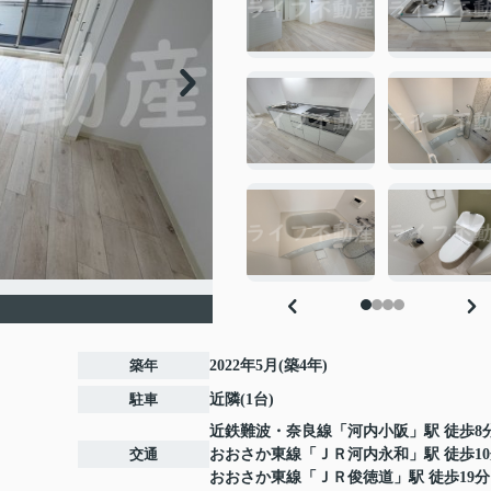
築年
2022年5月(築4年)
駐車
近隣(1台)
近鉄難波・奈良線
「
河内小阪
」駅 徒歩8
交通
おおさか東線
「
ＪＲ河内永和
」駅 徒歩1
おおさか東線
「
ＪＲ俊徳道
」駅 徒歩19分