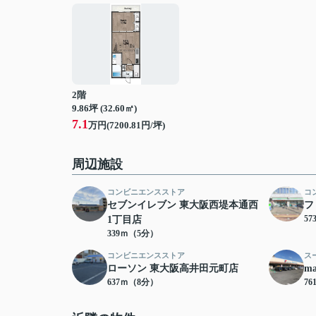
2階
9.86坪 (32.60㎡)
7.1
万円(7200.81円/坪)
周辺施設
コンビニエンスストア
コ
セブンイレブン 東大阪西堤本通西
フ
5
1丁目店
339ｍ（5分）
コンビニエンスストア
ス
ローソン 東大阪高井田元町店
m
637ｍ（8分）
7