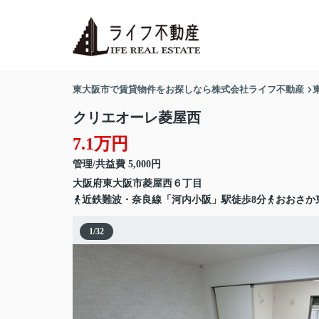
東大阪市で賃貸物件をお探しなら株式会社ライフ不動産
クリエオーレ菱屋西
7.1万円
管理/共益費 5,000円
大阪府
東大阪市
菱屋西
６丁目
近鉄難波・奈良線「河内小阪」駅徒歩8分
おおさか
1
/
32