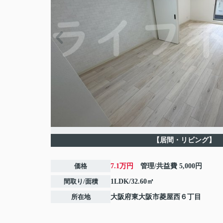
【居間・リビング】
価格
7.1万円
管理/共益費
5,000円
間取り/面積
1LDK/32.60㎡
所在地
大阪府
東大阪市
菱屋西
６丁目