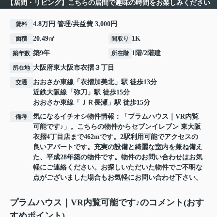
【居間・リビング】こちらの居間で趣味の時間をお楽しみください
4.8万円 管理/共益費 3,000円
賃料
20.49㎡
1K
面積
間取り
築9年
1階/2階建
築年数
所在階
大阪府
東大阪市
衣摺
３丁目
所在地
おおさか東線
「
衣摺加美北
」駅 徒歩13分
交通
近鉄大阪線
「
弥刀
」駅 徒歩15分
おおさか東線
「
ＪＲ長瀬
」駅 徒歩15分
気になるイチオシ物件情報：「プラムハウス｜VR内覧
備考
可能です♪」。こちらの物件からセブンイレブン 東大阪
衣摺4丁目店まで462mです。2駅利用可能でアクセスの
良いアパートです。充実の設備と綺麗な室内を兼ね備え
た、平成28年築の物件です。物件のお問い合わせはお気
軽にご連絡ください。お探しいただいた物件でご不明な
点がございました場合もお気軽にお問い合わせ下さい。
プラムハウス｜VR内覧可能です♪のコメント(おす
すめポイント)