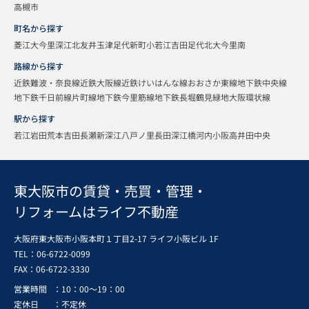
高槻市
町名から探す
菱江
大今里
深江北
友井
玉津
足代新町
小若江
吉田
足代北
大今里南
路線から探す
近鉄難波・奈良線
近鉄大阪線
近鉄けいはんな線
おおさか東線
地下鉄中央線
地下鉄千日前線
片町線
地下鉄今里筋線
地下鉄長堀鶴見緑地
大阪環状線
駅から探す
若江岩田
荒本
吉田
長瀬
新深江
八戸ノ里
長田
深江橋
河内小阪
高井田中央
東大阪市の賃貸・売買・管理・
リフォームはライフ不動産
大阪府東大阪市小阪本町１丁目2-17 ライフ小阪ビル 1F
TEL：06-6722-0099
FAX：
06-6722-3330
営業時間
：10：00～19：00
定休日
：不定休