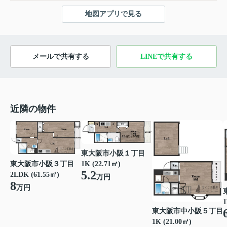
地図アプリで見る
メールで共有する
LINEで共有する
近隣の物件
東大阪市小阪１丁目
東大阪市小阪３丁目
1K (22.71㎡)
5.2
2LDK (61.55㎡)
万円
8
万円
1
東大阪市中小阪５丁目
1K (21.00㎡)