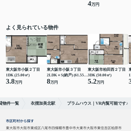
4
万円
よく見られている物件
東大阪市小阪２丁目
東大阪市小阪３丁目
東大阪市柏田西２丁目
1DK (25.00㎡)
2LDK＋S(納戸) (61.55㎡)
3DK (50.00㎡)
1
3.8
8
5.2
万円
万円
万円
貸物件一覧
衣摺加美北駅
プラムハウス｜VR内覧可能です♪
市区町村から探す
東大阪市
大阪市東成区
八尾市
四條畷市
豊中市
大東市
大阪市東住吉区
柏原市