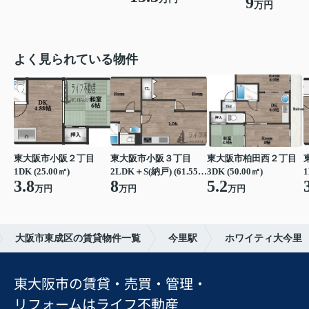
9
万円
よく見られている物件
東大阪市小阪２丁目
東大阪市小阪３丁目
東大阪市柏田西２丁目
1DK (25.00㎡)
2LDK＋S(納戸) (61.55㎡)
3DK (50.00㎡)
1
3.8
8
5.2
万円
万円
万円
大阪市東成区の賃貸物件一覧
今里駅
ホワイティ大今里
東大阪市の賃貸・売買・管理・
リフォームはライフ不動産