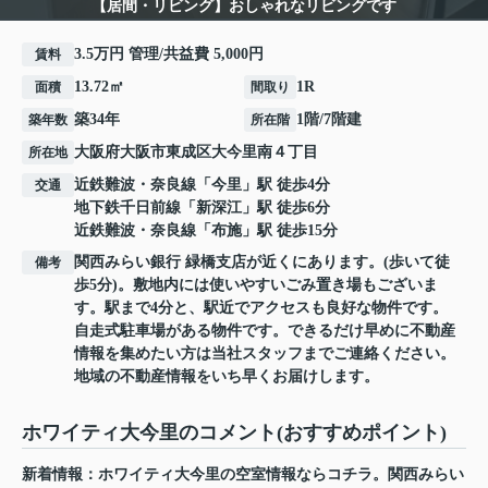
【居間・リビング】おしゃれなリビングです
3.5万円 管理/共益費 5,000円
賃料
13.72㎡
1R
面積
間取り
築34年
1階/7階建
築年数
所在階
大阪府
大阪市東成区
大今里南
４丁目
所在地
近鉄難波・奈良線
「
今里
」駅 徒歩4分
交通
地下鉄千日前線
「
新深江
」駅 徒歩6分
近鉄難波・奈良線
「
布施
」駅 徒歩15分
関西みらい銀行 緑橋支店が近くにあります。(歩いて徒
備考
歩5分)。敷地内には使いやすいごみ置き場もございま
す。駅まで4分と、駅近でアクセスも良好な物件です。
自走式駐車場がある物件です。できるだけ早めに不動産
情報を集めたい方は当社スタッフまでご連絡ください。
地域の不動産情報をいち早くお届けします。
ホワイティ大今里のコメント(おすすめポイント)
新着情報：ホワイティ大今里の空室情報ならコチラ。関西みらい