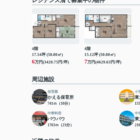
レジデンス清で募集中の物件
4階
4階
17.54坪 (58.00㎡)
15.12坪 (50.00㎡)
6
7
万円(3420.75円/坪)
万円(4629.63円/坪)
周辺施設
保育園
小
かえる保育所
東
741ｍ（10分）
15
中華料理
中
パウパウ
東
1763ｍ（23分）
21