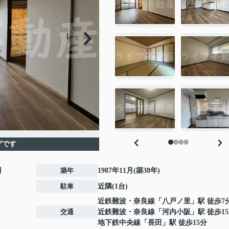
グです
円
築年
1987年11月(築38年)
駐車
近隣(1台)
近鉄難波・奈良線
「
八戸ノ里
」駅 徒歩7
交通
近鉄難波・奈良線
「
河内小阪
」駅 徒歩1
地下鉄中央線
「
長田
」駅 徒歩15分