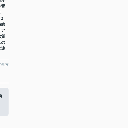
校が
み置
ま
2
路線
リア
の賃
しの
ご連
の見方
所