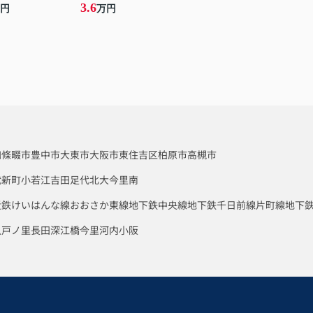
3.6
円
万円
四條畷市
豊中市
大東市
大阪市東住吉区
柏原市
高槻市
代新町
小若江
吉田
足代北
大今里南
近鉄けいはんな線
おおさか東線
地下鉄中央線
地下鉄千日前線
片町線
地下
八戸ノ里
長田
深江橋
今里
河内小阪