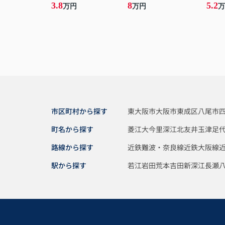
3.8
8
5.2
万円
万円
万
市区町村から探す
東大阪市
大阪市東成区
八尾市
町名から探す
菱江
大今里
深江北
友井
玉津
足
路線から探す
近鉄難波・奈良線
近鉄大阪線
駅から探す
若江岩田
荒本
吉田
新深江
長瀬