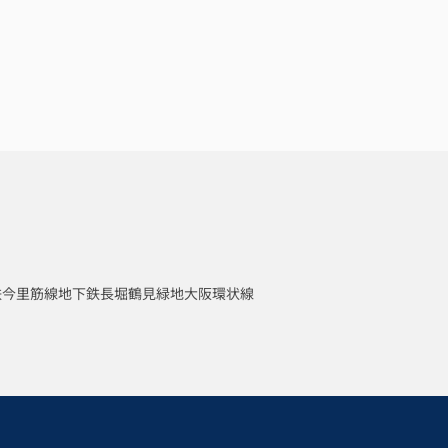
鉄今里筋線
地下鉄長堀鶴見緑地
大阪環状線