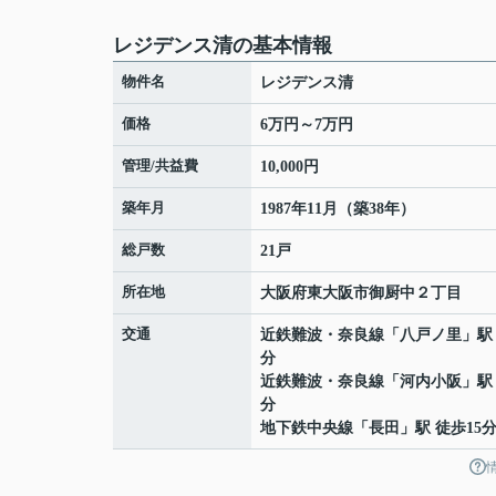
レジデンス清の基本情報
物件名
レジデンス清
価格
6万円～7万円
管理/共益費
10,000円
築年月
1987年11月（築38年）
総戸数
21戸
所在地
大阪府
東大阪市
御厨中
２丁目
交通
近鉄難波・奈良線
「
八戸ノ里
」駅
分
近鉄難波・奈良線
「
河内小阪
」駅
分
地下鉄中央線
「
長田
」駅 徒歩15