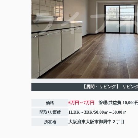
【居間・リビング】
リビン
価格
6万円～7万円
管理/共益費
10,000
間取り/面積
1LDK～3DK/50.00㎡～58.00㎡
所在地
大阪府
東大阪市
御厨中
２丁目