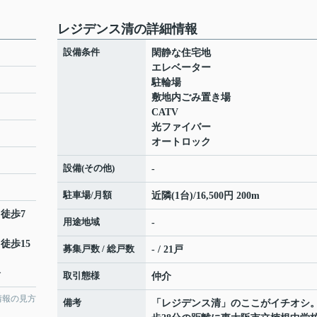
レジデンス清の詳細情報
設備条件
閑静な住宅地
エレベーター
駐輪場
敷地内ごみ置き場
CATV
光ファイバー
オートロック
設備(その他)
-
駐車場/月額
近隣(1台)/16,500円 200m
 徒歩7
用途地域
-
 徒歩15
募集戸数 / 総戸数
- / 21戸
分
取引態様
仲介
情報の見方
備考
「レジデンス清」のここがイチオシ