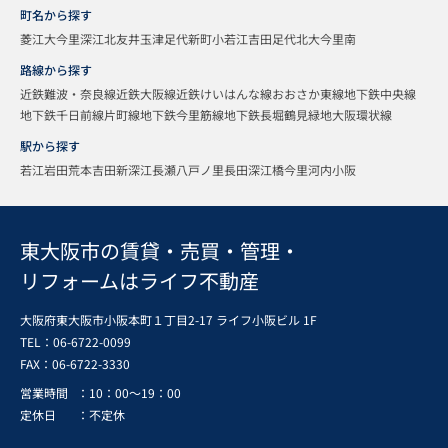
町名から探す
菱江
大今里
深江北
友井
玉津
足代新町
小若江
吉田
足代北
大今里南
路線から探す
近鉄難波・奈良線
近鉄大阪線
近鉄けいはんな線
おおさか東線
地下鉄中央線
地下鉄千日前線
片町線
地下鉄今里筋線
地下鉄長堀鶴見緑地
大阪環状線
駅から探す
若江岩田
荒本
吉田
新深江
長瀬
八戸ノ里
長田
深江橋
今里
河内小阪
東大阪市の賃貸・売買・管理・
リフォームはライフ不動産
大阪府東大阪市小阪本町１丁目2-17 ライフ小阪ビル 1F
TEL：06-6722-0099
FAX：
06-6722-3330
営業時間
：10：00～19：00
定休日
：不定休