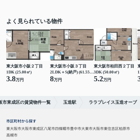
よく見られている物件
東大阪市小阪２丁目
東大阪市小阪３丁目
東大阪市柏田西２丁目
1DK (25.00㎡)
2LDK＋S(納戸) (61.55㎡)
3DK (50.00㎡)
1
3.8
8
5.2
万円
万円
万円
阪市東成区の賃貸物件一覧
玉造駅
ララプレイス玉造オーブ
市区町村から探す
東大阪市
大阪市東成区
八尾市
四條畷市
豊中市
大東市
大阪市東住吉区
柏原市
高槻市