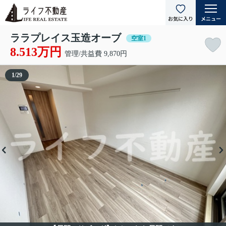
ララプレイス玉造オーブ
空室1
8.513万円
管理/共益費 9,870円
1
/
29