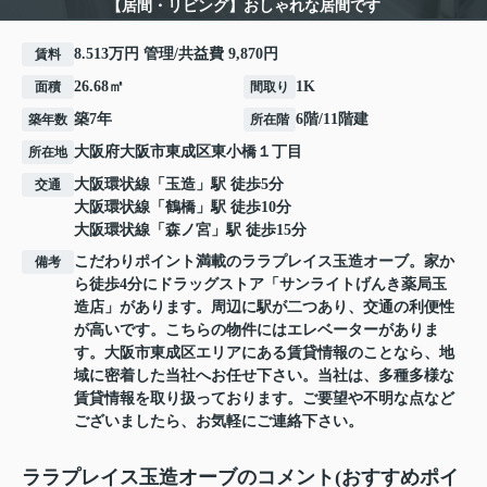
【居間・リビング】おしゃれな居間です
8.513万円 管理/共益費 9,870円
賃料
26.68㎡
1K
面積
間取り
築7年
6階/11階建
築年数
所在階
大阪府
大阪市東成区
東小橋
１丁目
所在地
大阪環状線
「
玉造
」駅 徒歩5分
交通
大阪環状線
「
鶴橋
」駅 徒歩10分
大阪環状線
「
森ノ宮
」駅 徒歩15分
こだわりポイント満載のララプレイス玉造オーブ。家か
備考
ら徒歩4分にドラッグストア「サンライトげんき薬局玉
造店」があります。周辺に駅が二つあり、交通の利便性
が高いです。こちらの物件にはエレベーターがありま
す。大阪市東成区エリアにある賃貸情報のことなら、地
域に密着した当社へお任せ下さい。当社は、多種多様な
賃貸情報を取り扱っております。ご要望や不明な点など
ございましたら、お気軽にご連絡下さい。
ララプレイス玉造オーブのコメント(おすすめポイ