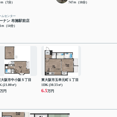
89ｍ（7分）
747ｍ（10分）
ームセンター
ーナン 布施駅前店
11ｍ（14分）
東大阪市中小阪５丁目
東大阪市玉串元町１丁目
K (21.00㎡)
1DK (30.55㎡)
6.5
万円
万円