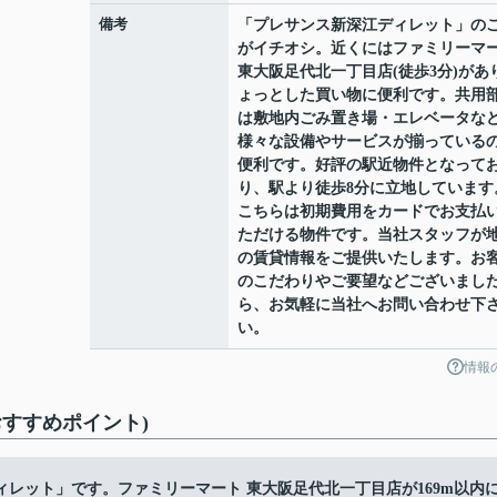
備考
「プレサンス新深江ディレット」の
がイチオシ。近くにはファミリーマ
東大阪足代北一丁目店(徒歩3分)があ
ょっとした買い物に便利です。共用
は敷地内ごみ置き場・エレベータな
様々な設備やサービスが揃っている
便利です。好評の駅近物件となって
り、駅より徒歩8分に立地しています
こちらは初期費用をカードでお支払
ただける物件です。当社スタッフが
の賃貸情報をご提供いたします。お
のこだわりやご要望などございまし
ら、お気軽に当社へお問い合わせ下
い。
情報
すすめポイント)
レット」です。ファミリーマート 東大阪足代北一丁目店が169m以内