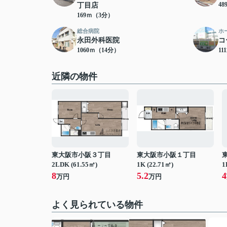
4
丁目店
169ｍ（3分）
総合病院
ホ
永田外科医院
コ
1060ｍ（14分）
11
近隣の物件
東大阪市小阪３丁目
東大阪市小阪１丁目
2LDK (61.55㎡)
1K (22.71㎡)
1
8
5.2
4
万円
万円
よく見られている物件