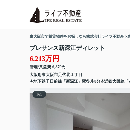
東大阪市で賃貸物件をお探しなら株式会社ライフ不動産
プレサンス新深江ディレット
6.213万円
管理/共益費 6,870円
大阪府
東大阪市
足代北
１丁目
地下鉄千日前線「新深江」駅徒歩8分
近鉄大阪線「
1
/
26