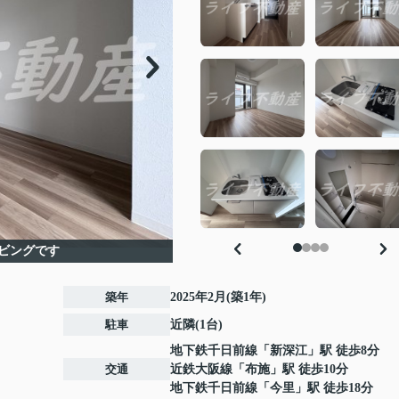
ビングです
築年
2025年2月(築1年)
駐車
近隣(1台)
地下鉄千日前線
「
新深江
」駅 徒歩8分
交通
近鉄大阪線
「
布施
」駅 徒歩10分
地下鉄千日前線
「
今里
」駅 徒歩18分