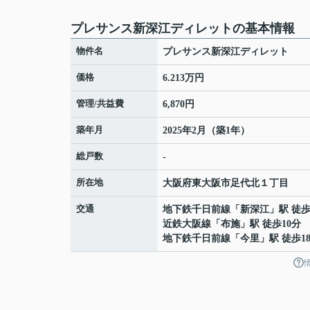
プレサンス新深江ディレットの基本情報
物件名
プレサンス新深江ディレット
価格
6.213万円
管理/共益費
6,870円
築年月
2025年2月（築1年）
総戸数
-
所在地
大阪府
東大阪市
足代北
１丁目
交通
地下鉄千日前線
「
新深江
」駅 徒歩
近鉄大阪線
「
布施
」駅 徒歩10分
地下鉄千日前線
「
今里
」駅 徒歩1