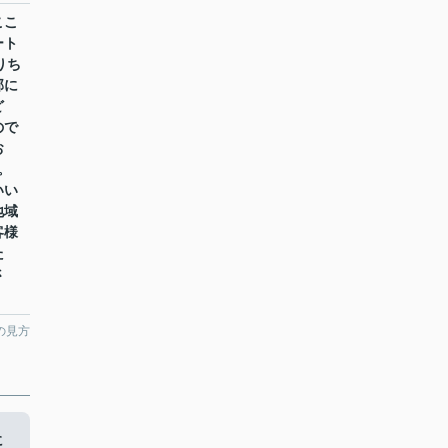
ここ
ート
りち
部に
ど
ので
お
。
いい
地域
客様
た
さ
の見方
に