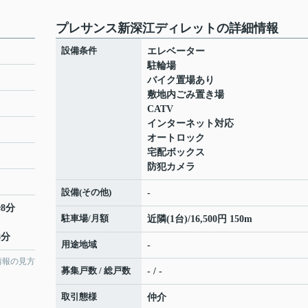
プレサンス新深江ディレットの詳細情報
設備条件
エレベーター
駐輪場
バイク置場あり
敷地内ごみ置き場
CATV
インターネット対応
オートロック
宅配ボックス
防犯カメラ
設備(その他)
-
8分
駐車場/月額
近隣(1台)/16,500円 150m
8分
用途地域
-
情報の見方
募集戸数 / 総戸数
- / -
取引態様
仲介