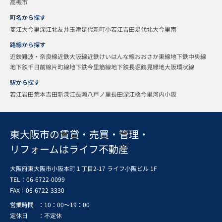
高槻市
町名から探す
菱江
大今里
深江北
友井
玉津
足代新町
小若江
吉田
足代北
大今里南
路線から探す
近鉄難波・奈良線
近鉄大阪線
近鉄けいはんな線
おおさか東線
地下鉄中央線
地下鉄千日前線
片町線
地下鉄今里筋線
地下鉄長堀鶴見緑地
大阪環状線
駅から探す
若江岩田
荒本
吉田
新深江
長瀬
八戸ノ里
長田
深江橋
今里
河内小阪
東大阪市の賃貸・売買・管理・
リフォームはライフ不動産
大阪府東大阪市小阪本町１丁目2-17 ライフ小阪ビル 1F
TEL：06-6722-0099
FAX：
06-6722-3330
営業時間
：10：00～19：00
定休日
：不定休