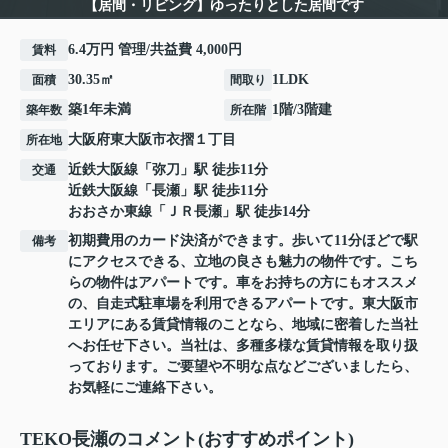
【居間・リビング】ゆったりとした居間です
6.4万円 管理/共益費 4,000円
賃料
30.35㎡
1LDK
面積
間取り
築1年未満
1階/3階建
築年数
所在階
大阪府
東大阪市
衣摺
１丁目
所在地
近鉄大阪線
「
弥刀
」駅 徒歩11分
交通
近鉄大阪線
「
長瀬
」駅 徒歩11分
おおさか東線
「
ＪＲ長瀬
」駅 徒歩14分
初期費用のカード決済ができます。歩いて11分ほどで駅
備考
にアクセスできる、立地の良さも魅力の物件です。こち
らの物件はアパートです。車をお持ちの方にもオススメ
の、自走式駐車場を利用できるアパートです。東大阪市
エリアにある賃貸情報のことなら、地域に密着した当社
へお任せ下さい。当社は、多種多様な賃貸情報を取り扱
っております。ご要望や不明な点などございましたら、
お気軽にご連絡下さい。
TEKO長瀬のコメント(おすすめポイント)