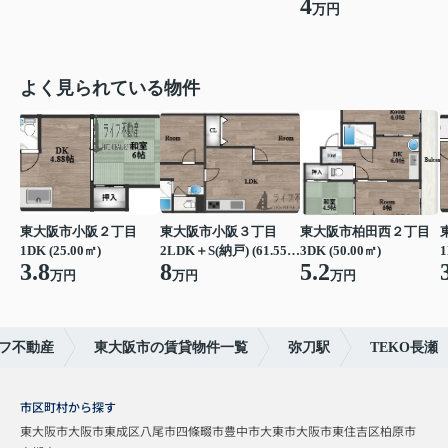
4
万円
よく見られている物件
東大阪市小阪２丁目
東大阪市小阪３丁目
東大阪市柏田西２丁目
1DK (25.00㎡)
2LDK＋S(納戸) (61.55㎡)
3DK (50.00㎡)
1
3.8
8
5.2
万円
万円
万円
フ不動産
東大阪市の賃貸物件一覧
弥刀駅
TEKO長瀬
市区町村から探す
東大阪市
大阪市東成区
八尾市
四條畷市
豊中市
大東市
大阪市東住吉区
柏原市