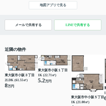
地図アプリで見る
メールで共有する
LINEで共有する
近隣の物件
東大阪市小阪１丁目
東大阪市小阪３丁目
1K (22.71㎡)
5.2
2LDK (61.55㎡)
万円
8
万円
1
東大阪市中小阪５丁目
1K (21.00㎡)