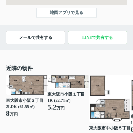
地図アプリで見る
メールで共有する
LINEで共有する
近隣の物件
東大阪市小阪１丁目
東大阪市小阪３丁目
1K (22.71㎡)
5.2
2LDK (61.55㎡)
万円
8
万円
1
東大阪市中小阪５丁目