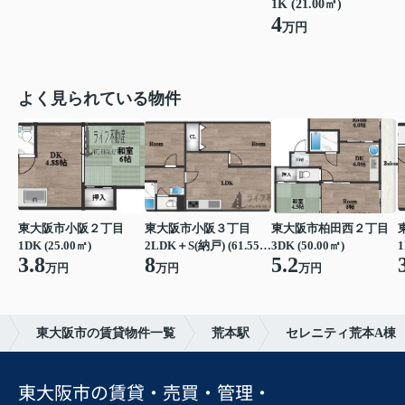
1K (21.00㎡)
4
万円
よく見られている物件
東大阪市小阪２丁目
東大阪市小阪３丁目
東大阪市柏田西２丁目
1DK (25.00㎡)
2LDK＋S(納戸) (61.55㎡)
3DK (50.00㎡)
1
3.8
8
5.2
万円
万円
万円
東大阪市の賃貸物件一覧
荒本駅
セレニティ荒本A棟
東大阪市の賃貸・売買・管理・