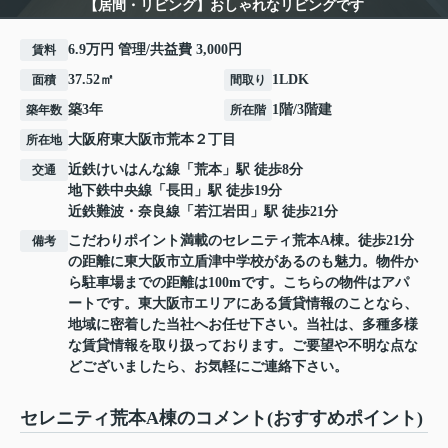
【居間・リビング】おしゃれなリビングです
6.9万円 管理/共益費 3,000円
賃料
37.52㎡
1LDK
面積
間取り
築3年
1階/3階建
築年数
所在階
大阪府
東大阪市
荒本
２丁目
所在地
近鉄けいはんな線
「
荒本
」駅 徒歩8分
交通
地下鉄中央線
「
長田
」駅 徒歩19分
近鉄難波・奈良線
「
若江岩田
」駅 徒歩21分
こだわりポイント満載のセレニティ荒本A棟。徒歩21分
備考
の距離に東大阪市立盾津中学校があるのも魅力。物件か
ら駐車場までの距離は100mです。こちらの物件はアパ
ートです。東大阪市エリアにある賃貸情報のことなら、
地域に密着した当社へお任せ下さい。当社は、多種多様
な賃貸情報を取り扱っております。ご要望や不明な点な
どございましたら、お気軽にご連絡下さい。
セレニティ荒本A棟のコメント(おすすめポイント)