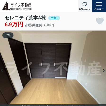
セレニティ荒本A棟
空室1
6.9万円
管理/共益費 3,000円
1
/
27