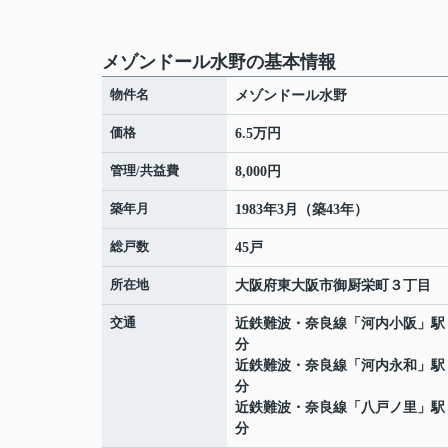
メゾンドール水野の基本情報
物件名
メゾンドール水野
価格
6.5万円
管理/共益費
8,000円
築年月
1983年3月（築43年）
総戸数
45戸
所在地
大阪府
東大阪市
御厨栄町
３丁目
交通
近鉄難波・奈良線
「
河内小阪
」駅
分
近鉄難波・奈良線
「
河内永和
」駅
分
近鉄難波・奈良線
「
八戸ノ里
」駅
分