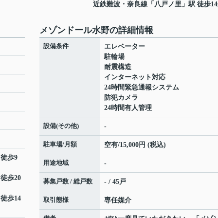
近鉄難波・奈良線
「
八戸ノ里
」駅 徒歩1
メゾンドール水野の詳細情報
設備条件
エレベーター
駐輪場
耐震構造
インターネット対応
24時間緊急通報システム
防犯カメラ
24時間有人管理
設備(その他)
-
駐車場/月額
空有/15,000円 (税込)
 徒歩9
用途地域
-
 徒歩20
募集戸数 / 総戸数
- / 45戸
 徒歩14
取引態様
専任媒介