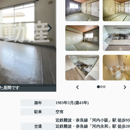
た居間です
築年
1983年3月(築43年)
駐車
空有
近鉄難波・奈良線
「
河内小阪
」駅 徒歩9
交通
近鉄難波・奈良線
「
河内永和
」駅 徒歩2