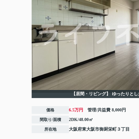
【居間・リビング】
ゆったりとし
価格
6.5万円
管理/共益費
8,000円
間取り/面積
2DK/48.00㎡
所在地
大阪府
東大阪市
御厨栄町
３丁目