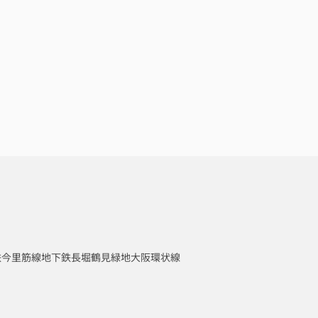
鉄今里筋線
地下鉄長堀鶴見緑地
大阪環状線