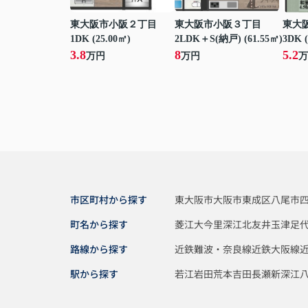
東大阪市小阪２丁目
東大阪市小阪３丁目
東大
1DK (25.00㎡)
2LDK＋S(納戸) (61.55㎡)
3DK (
3.8
8
5.2
万円
万円
万
市区町村から探す
東大阪市
大阪市東成区
八尾市
町名から探す
菱江
大今里
深江北
友井
玉津
足
路線から探す
近鉄難波・奈良線
近鉄大阪線
駅から探す
若江岩田
荒本
吉田
長瀬
新深江