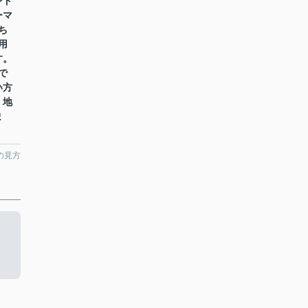
ンド
ーマ
ち
用
す。
で
い方
。地
ま
の見方
ま