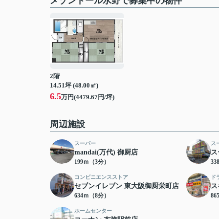
メゾンドール水野で募集中の物件
2階
14.51坪 (48.00㎡)
6.5
万円(4479.67円/坪)
周辺施設
スーパー
ス
mandai(万代) 御厨店
ス
199ｍ（3分）
3
コンビニエンスストア
ド
セブンイレブン 東大阪御厨栄町店
ス
634ｍ（8分）
8
ホームセンター