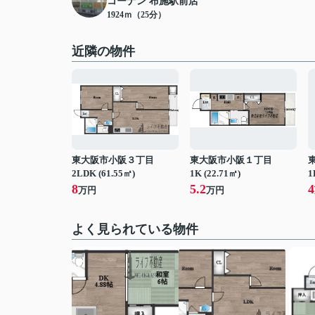
コーナン 布施駅前店
1924ｍ（25分）
近隣の物件
東大阪市小阪３丁目
東大阪市小阪１丁目
2LDK (61.55㎡)
1K (22.71㎡)
1
8
5.2
4
万円
万円
よく見られている物件