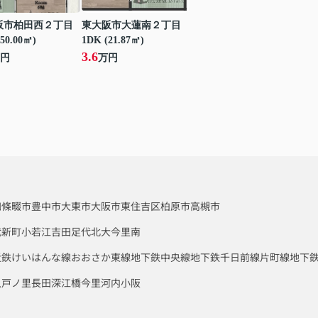
阪市柏田西２丁目
東大阪市大蓮南２丁目
50.00㎡)
1DK (21.87㎡)
3.6
円
万円
四條畷市
豊中市
大東市
大阪市東住吉区
柏原市
高槻市
代新町
小若江
吉田
足代北
大今里南
近鉄けいはんな線
おおさか東線
地下鉄中央線
地下鉄千日前線
片町線
地下
八戸ノ里
長田
深江橋
今里
河内小阪