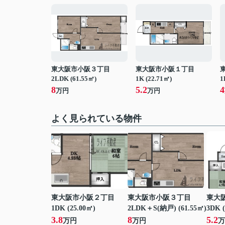
東大阪市小阪３丁目
東大阪市小阪１丁目
2LDK (61.55㎡)
1K (22.71㎡)
1
8
5.2
4
万円
万円
よく見られている物件
東大阪市小阪２丁目
東大阪市小阪３丁目
東大
1DK (25.00㎡)
2LDK＋S(納戸) (61.55㎡)
3DK (
3.8
8
5.2
万円
万円
万