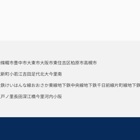
四條畷市
豊中市
大東市
大阪市東住吉区
柏原市
高槻市
代新町
小若江
吉田
足代北
大今里南
近鉄けいはんな線
おおさか東線
地下鉄中央線
地下鉄千日前線
片町線
地下
八戸ノ里
長田
深江橋
今里
河内小阪