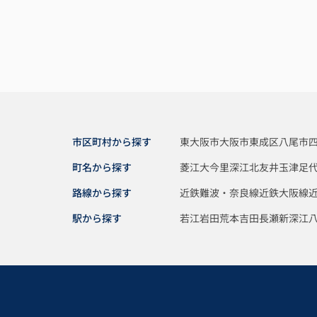
市区町村から探す
東大阪市
大阪市東成区
八尾市
町名から探す
菱江
大今里
深江北
友井
玉津
足
路線から探す
近鉄難波・奈良線
近鉄大阪線
駅から探す
若江岩田
荒本
吉田
長瀬
新深江