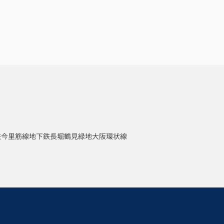
鉄今里筋線
地下鉄長堀鶴見緑地
大阪環状線