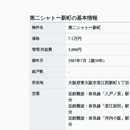
第二シャトー新町の基本情報
物件名
第二シャトー新町
価格
7.5万円
管理/共益費
3,000円
築年月
1987年7月（築39年）
総戸数
-
所在地
大阪府
東大阪市
若江西新町
１丁目
交通
近鉄難波・奈良線
「
八戸ノ里
」駅
分
近鉄難波・奈良線
「
若江岩田
」駅
分
近鉄難波・奈良線
「
河内小阪
」駅
分