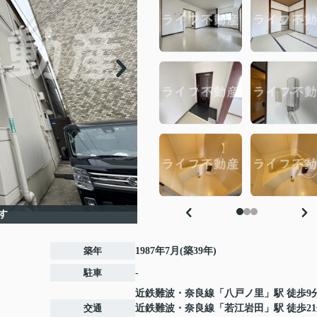
す
築年
1987年7月(築39年)
駐車
-
近鉄難波・奈良線
「
八戸ノ里
」駅 徒歩9
交通
近鉄難波・奈良線
「
若江岩田
」駅 徒歩2