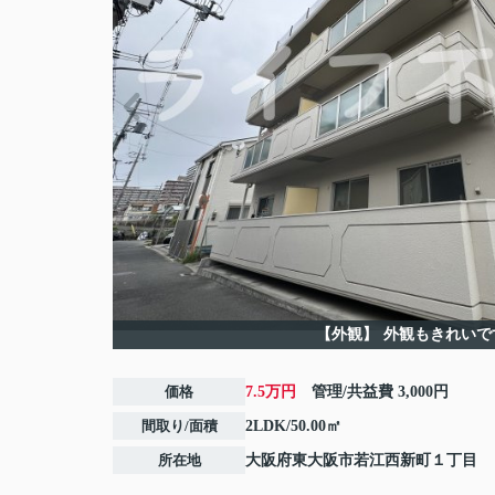
【外観】
外観もきれいで
価格
7.5万円
管理/共益費
3,000円
間取り/面積
2LDK/50.00㎡
所在地
大阪府
東大阪市
若江西新町
１丁目