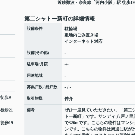
近鉄難波・奈良線
「
河内小阪
」駅 徒歩1
第二シャトー新町の詳細情報
設備条件
駐輪場
敷地内ごみ置き場
インターネット対応
設備(その他)
-
駐車場/月額
-/-
用途地域
-
募集戸数 / 総戸数
- / -
 徒歩9
取引態様
仲介
備考
 徒歩21
ぜひ一度見ていただきたい、「第二
トー新町」です。サンディ 八戸ノ里
 徒歩19
で326mです。こちらの物件はマンシ
ンです。こちらの物件は周辺に駅が2