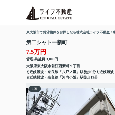
東大阪市で賃貸物件をお探しなら株式会社ライフ不動産
第二シャトー新町
7.5万円
管理/共益費 3,000円
大阪府
東大阪市
若江西新町
１丁目
近鉄難波・奈良線「八戸ノ里」駅徒歩9分
近鉄難波
近鉄難波・奈良線「河内小阪」駅徒歩19分
1
/
21