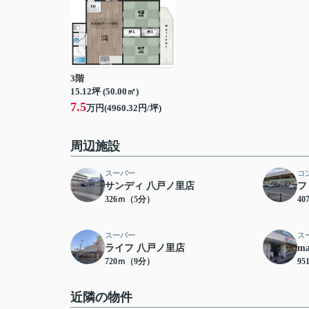
3階
15.12坪 (50.00㎡)
7.5
万円(4960.32円/坪)
周辺施設
スーパー
コ
サンディ 八戸ノ里店
フ
326ｍ（5分）
4
スーパー
ス
ライフ 八戸ノ里店
m
720ｍ（9分）
9
近隣の物件