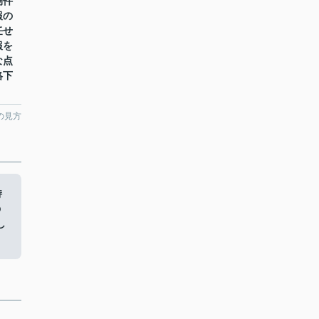
物件
報の
任せ
報を
な点
絡下
の見方
持
の
し