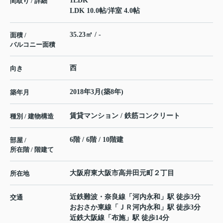
1LDK
間取り / 詳細
LDK 10.0帖
/
洋室 4.0帖
35.23㎡ / -
面積 /
バルコニー面積
西
向き
2018年3月(築8年)
築年月
賃貸マンション / 鉄筋コンクリート
種別 / 建物構造
6階 / 6階 / 10階建
部屋 /
所在階 / 階建て
大阪府
東大阪市
高井田元町
２丁目
所在地
近鉄難波・奈良線
「
河内永和
」駅 徒歩3分
交通
おおさか東線
「
ＪＲ河内永和
」駅 徒歩3分
近鉄大阪線
「
布施
」駅 徒歩14分