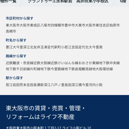
貸物件一覧
グランドゥーエ永和駅前 高井田東小学校区
6階
市区町村から探す
東大阪市
大阪市東成区
八尾市
四條畷市
豊中市
大東市
大阪市東住吉区
柏原市
高槻市
町名から探す
菱江
大今里
深江北
友井
玉津
足代新町
小若江
吉田
足代北
大今里南
路線から探す
近鉄難波・奈良線
近鉄大阪線
近鉄けいはんな線
おおさか東線
地下鉄中央線
地下鉄千日前線
片町線
地下鉄今里筋線
地下鉄長堀鶴見緑地
大阪環状線
駅から探す
若江岩田
荒本
吉田
長瀬
新深江
八戸ノ里
長田
深江橋
今里
河内小阪
東大阪市の賃貸・売買・管理・
リフォームはライフ不動産
大阪府東大阪市小阪本町１丁目2-17 ライフ小阪ビル 1F