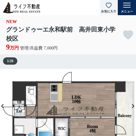
NEW
グランドゥーエ永和駅前 高井田東小学
校区
9
万円
管理/共益費 7,000円
1
/
26