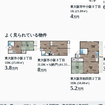
1
東大阪市中小阪５丁目
1K (21.00㎡)
4
万円
よく見られている物件
東大阪市小阪２丁目
東大阪市小阪３丁目
1DK (25.00㎡)
1
2LDK＋S(納戸) (61.55㎡)
3.8
8
万円
万円
東大阪市柏田西２丁目
3DK (50.00㎡)
5.2
万円