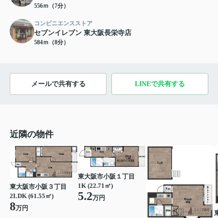
556ｍ（7分）
コンビニエンスストア
セブンイレブン 東大阪長栄寺店
584ｍ（8分）
メールで共有する
LINEで共有する
近隣の物件
東大阪市小阪１丁目
1K (22.71㎡)
東大阪市小阪３丁目
5.2
2LDK (61.55㎡)
万円
8
万円