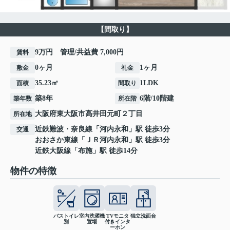
【間取り】
9万円 管理/共益費 7,000円
賃料
0ヶ月
1ヶ月
敷金
礼金
35.23㎡
1LDK
面積
間取り
築8年
6階/10階建
築年数
所在階
大阪府
東大阪市
高井田元町
２丁目
所在地
近鉄難波・奈良線
「
河内永和
」駅 徒歩3分
交通
おおさか東線
「
ＪＲ河内永和
」駅 徒歩3分
近鉄大阪線
「
布施
」駅 徒歩14分
物件の特徴
バストイレ
室内洗濯機
TVモニタ
独立洗面台
別
置場
付きインタ
ーホン