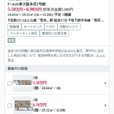
F+style東大阪本庄2号館
5.58
6.98
万円～
万円
管理/共益費5,000円
24.64㎡～29.52㎡ (1K～1LDK) /予定 /3階建
近鉄けいはんな線「荒本」駅 徒歩17分
地下鉄中央線「長田」駅 徒歩22分
駐輪場
オートロック
CATV
宅配ボックス
インターネット対応
敷地内ごみ置き場
新築
徒歩7分の距離に東大阪市立盾津中学校があるのも魅力。留守中に注文
した商品が届くので、配送時間を気にせず注文ができる宅配ボ...
もっと
見る
募集中の部屋
1階
5.58万円
1階 / 24.64㎡ / 1K
1階
6.78万円
1階 / 29.52㎡ / 1LDK