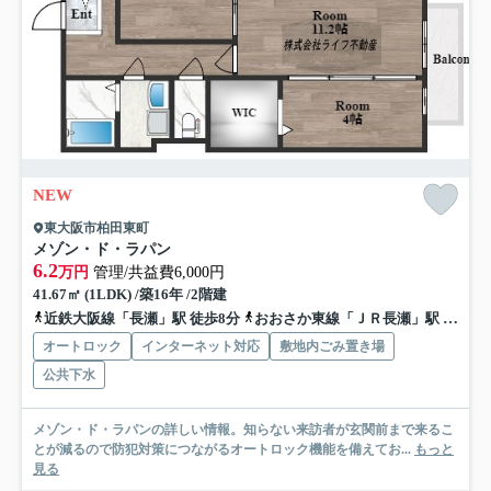
NEW
東大阪市柏田東町
メゾン・ド・ラパン
6.2
万円
管理/共益費6,000円
41.67㎡ (1LDK) /築16年 /2階建
近鉄大阪線「長瀬」駅 徒歩8分
おおさか東線「ＪＲ長瀬」駅 徒歩9分
オートロック
インターネット対応
敷地内ごみ置き場
公共下水
メゾン・ド・ラパンの詳しい情報。知らない来訪者が玄関前まで来るこ
とが減るので防犯対策につながるオートロック機能を備えてお...
もっと
見る