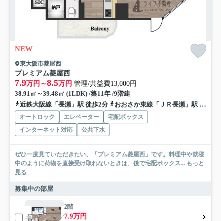
NEW
東大阪市菱屋西
プレミアム菱屋西
7.9
8.5
万円～
万円
管理/共益費13,000円
38.91㎡～39.48㎡ (1LDK) /築11年 /9階建
近鉄大阪線「長瀬」駅 徒歩2分
おおさか東線「ＪＲ長瀬」駅 徒歩11分
オートロック
エレベーター
宅配ボックス
インターネット対応
公共下水
ぜひ一度見ていただきたい、「プレミアム菱屋西」です。料理中や就寝
中のように荷物を直接受け取れないときは、後で宅配ボックス...
もっと
見る
募集中の部屋
2階
7.9万円