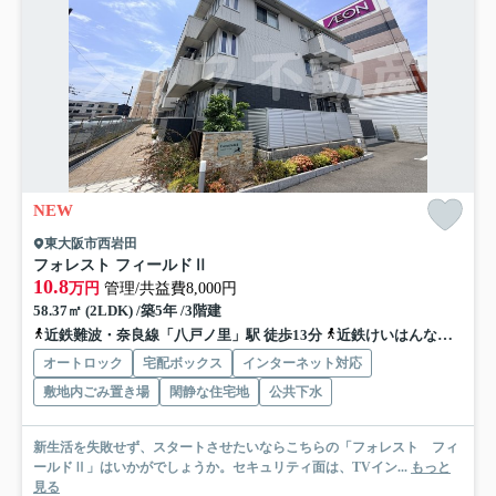
NEW
東大阪市西岩田
フォレスト フィールドⅡ
10.8
万円
管理/共益費8,000円
58.37㎡ (2LDK) /築5年 /3階建
近鉄難波・奈良線「八戸ノ里」駅 徒歩13分
近鉄けいはんな線「長田」駅 徒歩18分
オートロック
宅配ボックス
インターネット対応
敷地内ごみ置き場
閑静な住宅地
公共下水
新生活を失敗せず、スタートさせたいならこちらの「フォレスト フィ
ールドⅡ」はいかがでしょうか。セキュリティ面は、TVイン...
もっと
見る