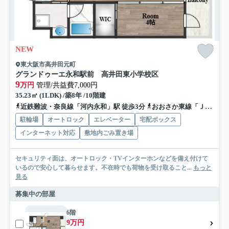
NEW
東大阪市高井田元町
グランドゥーエ永和駅前 高井田東小学校区
9
万円
管理/共益費7,000円
35.23㎡ (1LDK) /築8年 /10階建
近鉄難波・奈良線「河内永和」駅 徒歩3分
おおさか東線「ＪＲ河内永和」駅 徒歩3分
駐輪場
オートロック
エレベーター
宅配ボックス
インターネット対応
敷地内ごみ置き場
セキュリティ面は、オートロック・TVインターホンなどを備え付けて
いるので安心して暮らせます。不在時でも荷物を受け取ること...
もっと
見る
募集中の部屋
6階
9万円