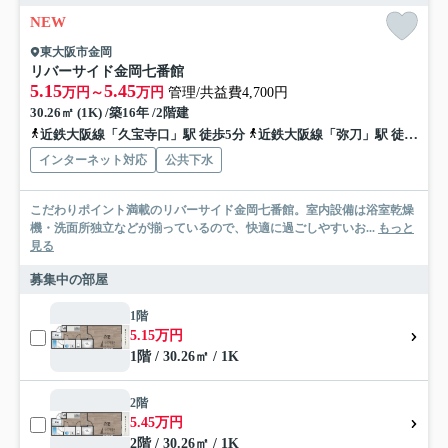
NEW
東大阪市金岡
リバーサイド金岡七番館
5.15
5.45
万円～
万円
管理/共益費4,700円
30.26㎡ (1K) /築16年 /2階建
近鉄大阪線「久宝寺口」駅 徒歩5分
近鉄大阪線「弥刀」駅 徒歩15分
インターネット対応
公共下水
こだわりポイント満載のリバーサイド金岡七番館。室内設備は浴室乾燥
機・洗面所独立などが揃っているので、快適に過ごしやすいお...
もっと
見る
募集中の部屋
1階
5.15万円
1階 / 30.26㎡ / 1K
2階
5.45万円
2階 / 30.26㎡ / 1K