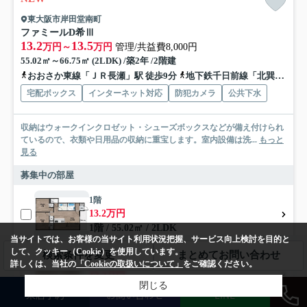
東大阪市岸田堂南町
ファミールD希Ⅲ
13.2
13.5
万円～
万円
管理/共益費8,000円
55.02㎡～66.75㎡ (2LDK) /築2年 /2階建
おおさか東線「ＪＲ長瀬」駅 徒歩9分
地下鉄千日前線「北巽」駅 徒歩12分
宅配ボックス
インターネット対応
防犯カメラ
公共下水
収納はウォークインクロゼット・シューズボックスなどが備え付けられ
ているので、衣類や日用品の収納に重宝します。室内設備は洗...
もっと
見る
募集中の部屋
1階
13.2万円
1階 / 55.02㎡ / 2LDK
当サイトでは、お客様の当サイト利用状況把握、サービス向上検討を目的と
して、クッキー（Cookie）を使用しています。
検索条件を変更
まとめてお問い合わせ
2階
詳しくは、当社の
「Cookieの取扱いについて」
をご確認ください。
13.5万円
閉じる
2階 / 66.75㎡ / 2LDK
来店予約
お問い合わせ
LINE