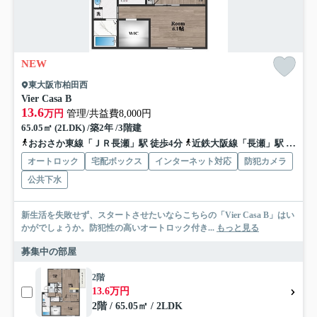
NEW
東大阪市柏田西
Vier Casa B
13.6
万円
管理/共益費8,000円
65.05㎡ (2LDK) /築2年 /3階建
おおさか東線「ＪＲ長瀬」駅 徒歩4分
近鉄大阪線「長瀬」駅 徒歩15分
オートロック
宅配ボックス
インターネット対応
防犯カメラ
公共下水
新生活を失敗せず、スタートさせたいならこちらの「Vier Casa B」はい
かがでしょうか。防犯性の高いオートロック付き...
もっと見る
募集中の部屋
2階
13.6万円
2階 / 65.05㎡ / 2LDK