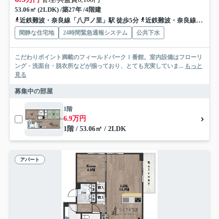
53.06㎡ (2LDK) /築27年 /4階建
近鉄難波・奈良線「八戸ノ里」駅 徒歩5分
近鉄難波・奈良線「河内小阪」駅 徒歩14分
閑静な住宅地
24時間緊急通報システム
公共下水
こだわりポイント満載のフィールドパークⅠ番館。室内設備はフローリ
ング・洗面台・脱衣所などが揃っており、とても充実していま...
もっと
見る
募集中の部屋
1階
6.9万円
1階 / 53.06㎡ / 2LDK
アパート