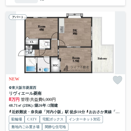
アパート
NEW
東大阪市菱屋西
リヴィエール菱南
8
万円
管理/共益費6,000円
48.71㎡ (2DK) /築26年 /2階建
近鉄難波・奈良線「河内小阪」駅 徒歩10分
おおさか東線「ＪＲ俊徳道」駅 徒歩9分
駐輪場
CATV
宅配ボックス
インターネット対応
敷地内ごみ置き場
閑静な住宅地