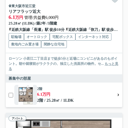
東大阪市近江堂
リアフラッツ近大
6.1
万円
管理/共益費6,000円
25.28㎡ (1LDK) /築2年 /3階建
近鉄大阪線「長瀬」駅 徒歩10分
近鉄大阪線「弥刀」駅 徒歩10分
駐輪場
オートロック
宅配ボックス
インターネット対応
敷地内ごみ置き場
閑静な住宅地
ローソン 小若江二丁目店まで徒歩5分と近場にコンビニがあるのもポイ
ント。朝や就寝前がラクラクの、独立した洗面所の物件。セ...
もっと見
る
募集中の部屋
2階
6.1万円
2階 / 25.28㎡ / 1LDK
アパート