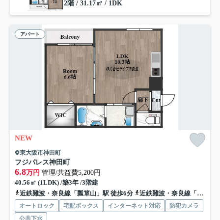
2階 / 31.17㎡ / 1DK
アパート
NEW
東大阪市神田町
フジパレス神田町
6.8
万円
管理/共益費5,200円
40.56㎡ (1LDK) /築3年 /3階建
近鉄難波・奈良線「瓢箪山」駅 徒歩6分
近鉄難波・奈良線「東花園」駅 徒歩20分
オートロック
宅配ボックス
インターネット対応
防犯カメラ
公共下水