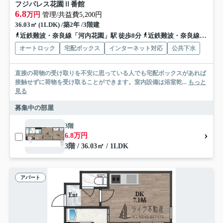
フジパレス花園Ⅱ番館
6.8
万円
管理/共益費5,200円
36.03㎡ (1LDK) /築2年 /3階建
近鉄難波・奈良線「河内花園」駅 徒歩8分
近鉄難波・奈良線「東花園」駅 徒歩9分
オートロック
宅配ボックス
インターネット対応
公共下水
直接の荷物の受け取りを不安に思っている人でも宅配ボックスがあれば
接触せずに荷物を受け取ることができます。室内設備は浴室乾...
もっと
見る
募集中の部屋
3階
6.8万円
3階 / 36.03㎡ / 1LDK
アパート