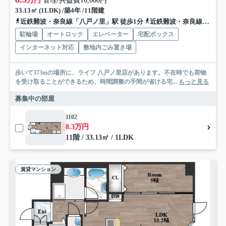
万円
管理/共益費10,000円
33.13㎡ (1LDK) /築4年 /11階建
近鉄難波・奈良線「八戸ノ里」駅 徒歩1分
近鉄難波・奈良線「河内小阪」駅 徒歩10分
駐輪場
オートロック
エレベーター
宅配ボックス
インターネット対応
敷地内ごみ置き場
歩いて373mの場所に、ライフ 八戸ノ里店があります。不在時でも荷物
を受け取ることができるため、時間調整の手間が省ける宅...
もっと見る
募集中の部屋
1102
8.3万円
11階 / 33.13㎡ / 1LDK
賃貸マンション