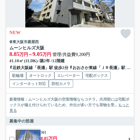
NEW
東大阪市菱屋西
ムーンヒルズ大阪
8.85
9.05
万円～
万円
管理/共益費9,200円
41.10㎡ (1LDK) /築2年 /12階建
近鉄大阪線「長瀬」駅 徒歩2分
おおさか東線「ＪＲ長瀬」駅 徒歩12分
駐輪場
オートロック
エレベーター
宅配ボックス
インターネット対応
防犯カメラ
新着情報：ムーンヒルズ大阪の空室情報ならコチラ。共用部には宅配ボ
ックスが備え付けられているため、外出が多い方でも荷物を受...
もっと
見る
募集中の部屋
301
8.85万円