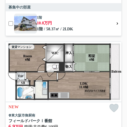
募集中の部屋
1階
10.8万円
1階 / 58.37㎡ / 2LDK
賃貸マンション
NEW
東大阪市御厨南
フィールドパークⅠ番館
6.9
万円
管理/共益費6,100円