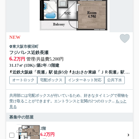
NEW
東大阪市横沼町
フジパレス近鉄長瀬
6.2
万円
管理/共益費5,200円
31.17㎡ (1DK) /築2年 /3階建
近鉄大阪線「長瀬」駅 徒歩5分
おおさか東線「ＪＲ長瀬」駅 徒歩9分
オートロック
宅配ボックス
インターネット対応
公共下水
共用部には宅配ボックスが付いているため、好きなタイミングで荷物を
受け取ることができます。エントランスと玄関の2つのロック...
もっと
見る
募集中の部屋
2階
6.2万円