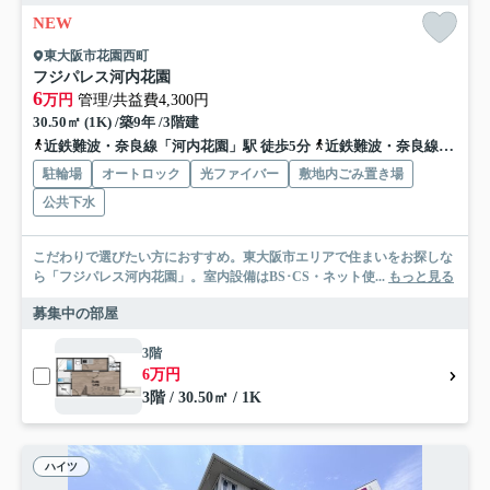
NEW
東大阪市花園西町
フジパレス河内花園
6
万円
管理/共益費4,300円
30.50㎡ (1K) /築9年 /3階建
近鉄難波・奈良線「河内花園」駅 徒歩5分
近鉄難波・奈良線「若江岩田」駅 徒歩9分
駐輪場
オートロック
光ファイバー
敷地内ごみ置き場
公共下水
こだわりで選びたい方におすすめ。東大阪市エリアで住まいをお探しな
ら「フジパレス河内花園」。室内設備はBS･CS・ネット使...
もっと見る
募集中の部屋
3階
6万円
3階 / 30.50㎡ / 1K
ハイツ