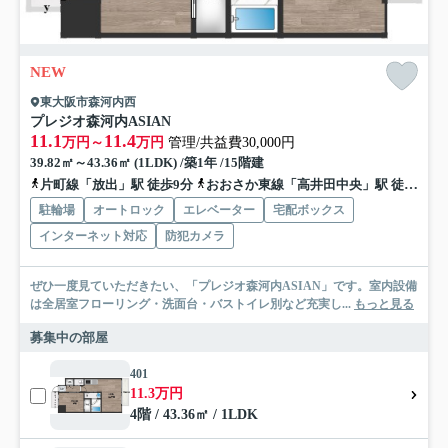
NEW
東大阪市森河内西
プレジオ森河内ASIAN
11.1
11.4
万円～
万円
管理/共益費30,000円
39.82㎡～43.36㎡ (1LDK) /築1年 /15階建
片町線「放出」駅 徒歩9分
おおさか東線「高井田中央」駅 徒歩11分
駐輪場
オートロック
エレベーター
宅配ボックス
インターネット対応
防犯カメラ
ぜひ一度見ていただきたい、「プレジオ森河内ASIAN」です。室内設備
は全居室フローリング・洗面台・バストイレ別など充実し...
もっと見る
募集中の部屋
401
11.3万円
4階 / 43.36㎡ / 1LDK