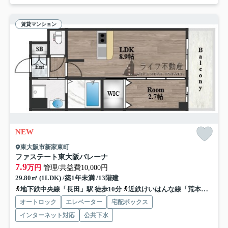
賃貸マンション
NEW
東大阪市新家東町
ファステート東大阪バレーナ
7.9
万円
管理/共益費10,000円
29.80㎡ (1LDK) /築1年未満 /13階建
地下鉄中央線「長田」駅 徒歩10分
近鉄けいはんな線「荒本」駅 徒歩15分
オートロック
エレベーター
宅配ボックス
インターネット対応
公共下水