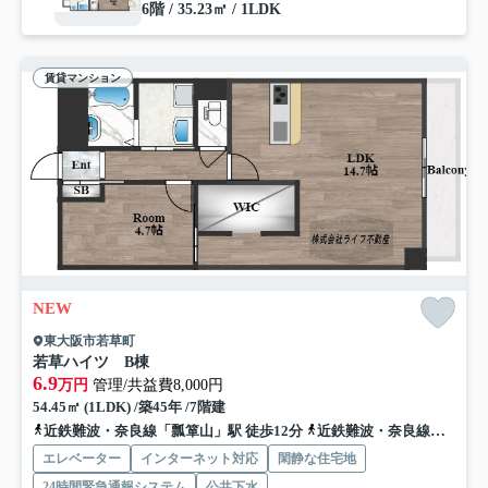
6階 / 35.23㎡ / 1LDK
賃貸マンション
NEW
東大阪市若草町
若草ハイツ B棟
6.9
万円
管理/共益費8,000円
54.45㎡ (1LDK) /築45年 /7階建
近鉄難波・奈良線「瓢箪山」駅 徒歩12分
近鉄難波・奈良線「東花園」駅 徒歩17分
エレベーター
インターネット対応
閑静な住宅地
24時間緊急通報システム
公共下水