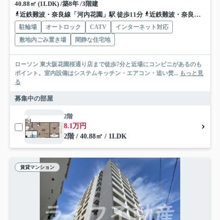
40.88㎡ (1LDK) /築8年 /3階建
近鉄難波・奈良線「河内花園」駅 徒歩11分
近鉄難波・奈良線「東花園」駅 徒歩14分
駐輪場
オートロック
CATV
インターネット対応
敷地内ごみ置き場
閑静な住宅地
ローソン 東大阪花園桜通り店まで徒歩7分と近場にコンビニがあるのも
ポイント。室内設備はシステムキッチン・エアコン・追い焚...
もっと見
る
募集中の部屋
2階
8.1万円
2階 / 40.88㎡ / 1LDK
賃貸マンション