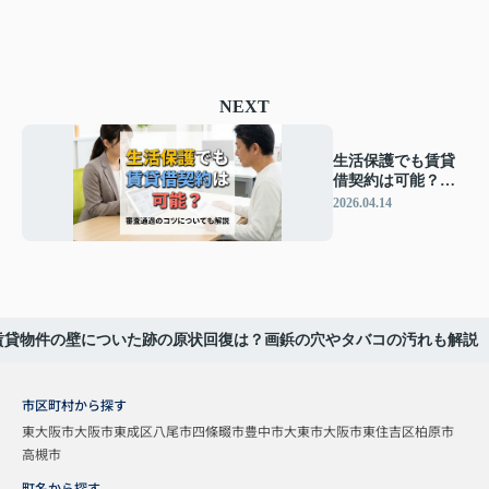
NEXT
生活保護でも賃貸
借契約は可能？審
査通過のコツにつ
2026.04.14
いても解説
賃貸物件の壁についた跡の原状回復は？画鋲の穴やタバコの汚れも解説
市区町村から探す
東大阪市
大阪市東成区
八尾市
四條畷市
豊中市
大東市
大阪市東住吉区
柏原市
高槻市
町名から探す