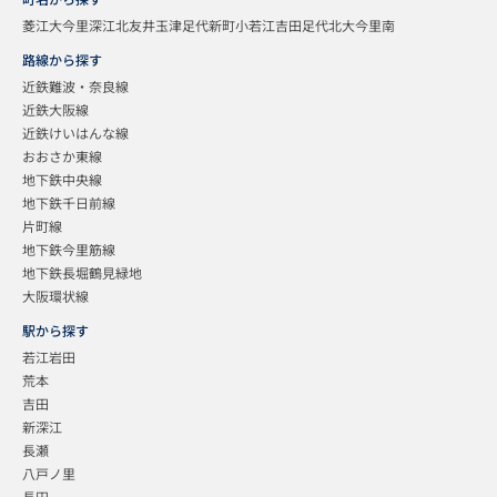
菱江
大今里
深江北
友井
玉津
足代新町
小若江
吉田
足代北
大今里南
路線から探す
近鉄難波・奈良線
近鉄大阪線
近鉄けいはんな線
おおさか東線
地下鉄中央線
地下鉄千日前線
片町線
地下鉄今里筋線
地下鉄長堀鶴見緑地
大阪環状線
駅から探す
若江岩田
荒本
吉田
新深江
長瀬
八戸ノ里
長田