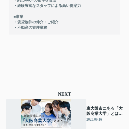
・約2,000戸の物件を管理
・経験豊富なスタッフによる高い提案力
■事業
・賃貸物件の仲介・ご紹介
・不動産の管理業務
NEXT
東大阪市にある「大
阪商業大学」とは？
概要・学部・特徴を
2025.09.16
ご紹介