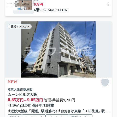
9万円
6階 / 35.74㎡ / 1LDK
賃貸マンション
NEW
東大阪市菱屋西
ムーンヒルズ大阪
8.85
9.05
万円～
万円
管理/共益費9,200円
41.10㎡ (1LDK) /築2年 /12階建
近鉄大阪線「長瀬」駅 徒歩2分
おおさか東線「ＪＲ長瀬」駅 徒歩12分