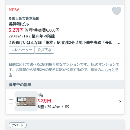
NEW
東大阪市荒本新町
美津和ビル
5.2
万円
管理/共益費6,000円
29.40㎡ (1K) /築20年 /9階建
近鉄けいはんな線「荒本」駅 徒歩2分
地下鉄中央線「長田」駅 徒歩18分
エレベーター
公共下水
目的に応じて選べる2駅利用可能なマンションです。1Kのマンションで
す。お部屋から徒歩2分の場所に駅が位置するので、毎日の...
もっと見
る
募集中の部屋
8階
5.2万円
8階 / 29.40㎡ / 1K
アパート