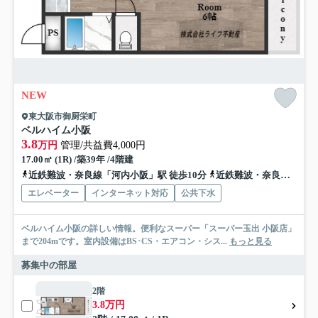
NEW
東大阪市御厨栄町
ベルハイム小阪
3.8
万円
管理/共益費4,000円
17.00㎡ (1R) /築39年 /4階建
近鉄難波・奈良線「河内小阪」駅 徒歩10分
近鉄難波・奈良線「八戸ノ里」駅 徒歩16分
エレベーター
インターネット対応
公共下水
ベルハイム小阪の詳しい情報。便利なスーパー「スーパー玉出 小阪店」
まで204mです。室内設備はBS･CS・エアコン・シス...
もっと見る
募集中の部屋
2階
3.8万円