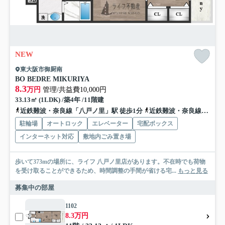
NEW
東大阪市御厨南
BO BEDRE MIKURIYA
8.3
万円
管理/共益費10,000円
33.13㎡ (1LDK) /築4年 /11階建
近鉄難波・奈良線「八戸ノ里」駅 徒歩1分
近鉄難波・奈良線「河内小阪」駅 徒歩10分
駐輪場
オートロック
エレベーター
宅配ボックス
インターネット対応
敷地内ごみ置き場
歩いて373mの場所に、ライフ 八戸ノ里店があります。不在時でも荷物
を受け取ることができるため、時間調整の手間が省ける宅...
もっと見る
募集中の部屋
1102
8.3万円