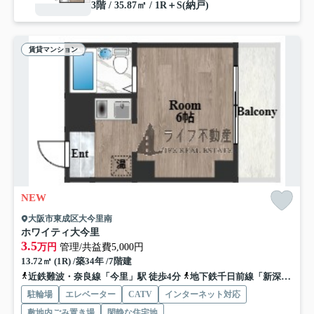
3階 / 35.87㎡ / 1R＋S(納戸)
賃貸マンション
NEW
大阪市東成区大今里南
ホワイティ大今里
3.5
万円
管理/共益費5,000円
13.72㎡ (1R) /築34年 /7階建
近鉄難波・奈良線「今里」駅 徒歩4分
地下鉄千日前線「新深江」駅 徒歩6分
駐輪場
エレベーター
CATV
インターネット対応
敷地内ごみ置き場
閑静な住宅地