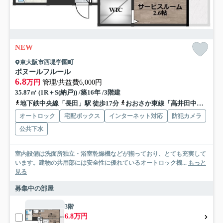
NEW
東大阪市西堤学園町
ボヌールフルール
6.8
万円
管理/共益費6,000円
35.87㎡ (1R＋S(納戸)) /築16年 /3階建
地下鉄中央線「長田」駅 徒歩17分
おおさか東線「高井田中央」駅 徒歩18分
オートロック
宅配ボックス
インターネット対応
防犯カメラ
公共下水
室内設備は洗面所独立・浴室乾燥機などが揃っており、とても充実して
います。建物の共用部には安全性に優れているオートロック機...
もっと
見る
募集中の部屋
3階
6.8万円