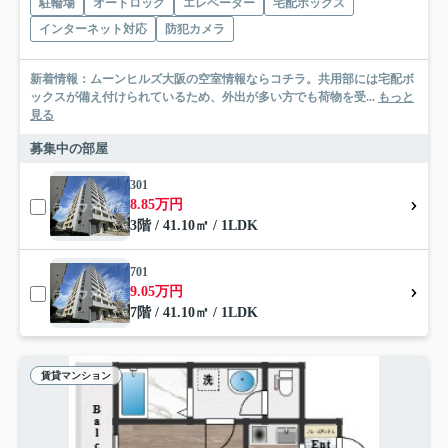
駐輪場
オートロック
エレベーター
宅配ボックス
インターネット対応
防犯カメラ
新着情報：ムーンヒルズ大阪の空室情報ならコチラ。共用部には宅配ボ
ックスが備え付けられているため、外出が多い方でも荷物を受...
もっと
見る
募集中の部屋
301
8.85万円
3階 / 41.10㎡ / 1LDK
701
9.05万円
7階 / 41.10㎡ / 1LDK
賃貸マンション