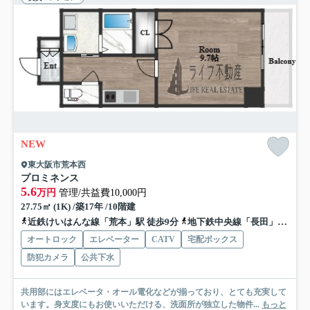
NEW
東大阪市荒本西
プロミネンス
5.6
万円
管理/共益費10,000円
27.75㎡ (1K) /築17年 /10階建
近鉄けいはんな線「荒本」駅 徒歩9分
地下鉄中央線「長田」駅 徒歩12分
オートロック
エレベーター
CATV
宅配ボックス
防犯カメラ
公共下水
共用部にはエレベータ・オール電化などが揃っており、とても充実して
います。身支度にもお使いいただける、洗面所が独立した物件...
もっと