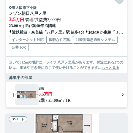
東大阪市下小阪
メゾン朝日八戸ノ里
3.5
万円
管理/共益費3,000円
23.00㎡ (1R) /築40年 /3階建
近鉄難波・奈良線「八戸ノ里」駅 徒歩4分
おおさか東線「ＪＲ河内永和」駅 徒歩25分
インターネット対応
閑静な住宅地
24時間緊急通報システム
公共下水
歩いて312mの場所に、ライフ 八戸ノ里店があります。付近にある2つの
駅は、用途や行き先に応じて使い分けることができます...
もっと見る
募集中の部屋
2階
3.5万円
2階 / 23.00㎡ / 1R
アパート