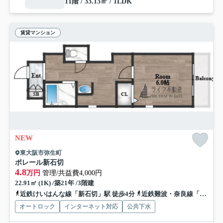
11階 / 33.13㎡ / 1LDK
賃貸マンション
NEW
東大阪市弥生町
ポレール新石切
4.8
万円
管理/共益費4,000円
22.91㎡ (1K) /築21年 /3階建
近鉄けいはんな線「新石切」駅 徒歩4分
近鉄難波・奈良線「額田」駅 徒歩17分
オートロック
インターネット対応
公共下水