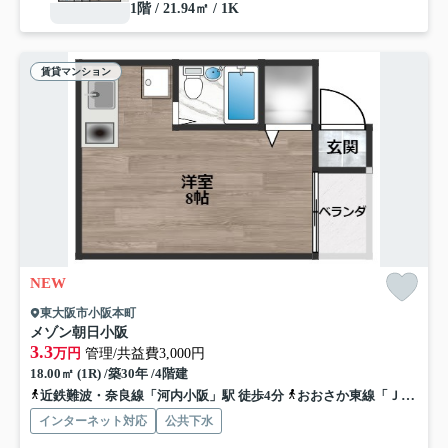
1階 / 21.94㎡ / 1K
賃貸マンション
NEW
東大阪市小阪本町
メゾン朝日小阪
3.3
万円
管理/共益費3,000円
18.00㎡ (1R) /築30年 /4階建
近鉄難波・奈良線「河内小阪」駅 徒歩4分
おおさか東線「ＪＲ河内永和」駅 徒歩11分
インターネット対応
公共下水