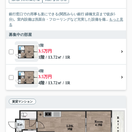
銀行窓口での用事も楽にできる(関西みらい銀行 緑橋支店まで徒歩5
分)。室内設備は洗面台・フローリングなど充実した設備を備...
もっと見
る
募集中の部屋
1階
3.5万円
1階 / 13.72㎡ / 1R
4階
3.5万円
4階 / 13.72㎡ / 1R
賃貸マンション