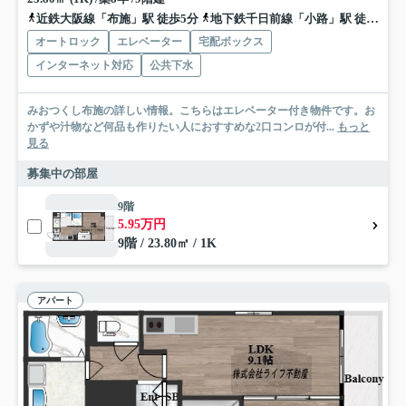
近鉄大阪線「布施」駅 徒歩5分
地下鉄千日前線「小路」駅 徒歩7分
オートロック
エレベーター
宅配ボックス
インターネット対応
公共下水
みおつくし布施の詳しい情報。こちらはエレベーター付き物件です。お
かずや汁物など何品も作りたい人におすすめな2口コンロが付...
もっと
見る
募集中の部屋
9階
5.95万円
9階 / 23.80㎡ / 1K
アパート