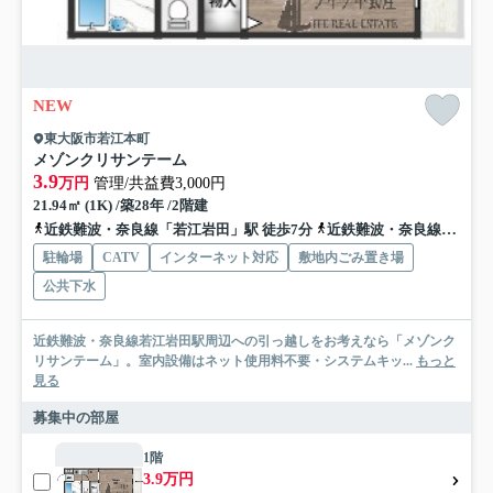
NEW
東大阪市若江本町
メゾンクリサンテーム
3.9
万円
管理/共益費3,000円
21.94㎡ (1K) /築28年 /2階建
近鉄難波・奈良線「若江岩田」駅 徒歩7分
近鉄難波・奈良線「河内花園」駅 徒歩15分
駐輪場
CATV
インターネット対応
敷地内ごみ置き場
公共下水
近鉄難波・奈良線若江岩田駅周辺への引っ越しをお考えなら「メゾンク
リサンテーム」。室内設備はネット使用料不要・システムキッ...
もっと
見る
募集中の部屋
1階
3.9万円