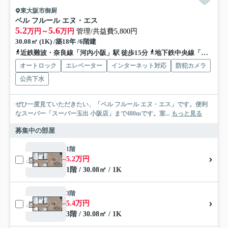
東大阪市御厨
ベル フルール エヌ・エス
5.2
5.6
万円～
万円
管理/共益費5,800円
30.08㎡ (1K) /築18年 /6階建
近鉄難波・奈良線「河内小阪」駅 徒歩15分
地下鉄中央線「長田」駅 徒歩19分
オートロック
エレベーター
インターネット対応
防犯カメラ
公共下水
ぜひ一度見ていただきたい、「ベル フルール エヌ・エス」です。便利
なスーパー「スーパー玉出 小阪店」まで480mです。室...
もっと見る
募集中の部屋
1階
5.2万円
1階 / 30.08㎡ / 1K
3階
5.4万円
3階 / 30.08㎡ / 1K