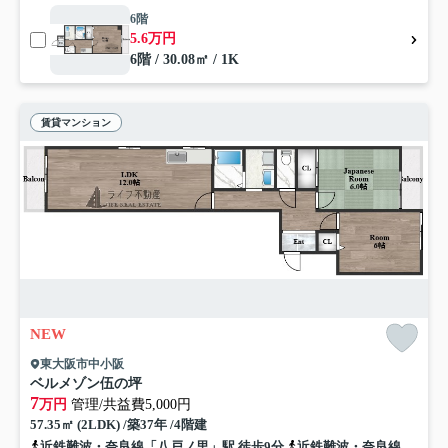
6階
5.6万円
6階 / 30.08㎡ / 1K
賃貸マンション
NEW
東大阪市中小阪
ベルメゾン伍の坪
7
万円
管理/共益費5,000円
57.35㎡ (2LDK) /築37年 /4階建
近鉄難波・奈良線「八戸ノ里」駅 徒歩9分
近鉄難波・奈良線「河内小阪」駅 徒歩19分