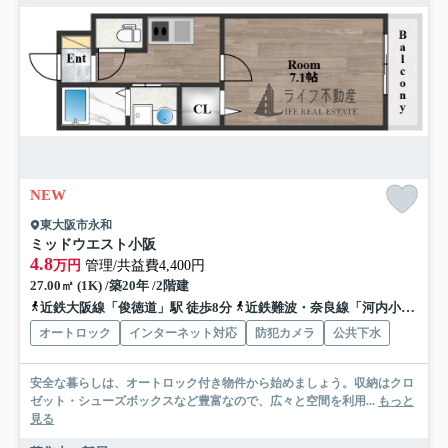
NEW
東大阪市永和
ミッドウエスト小阪
4.8
万円
管理/共益費4,400円
27.00㎡ (1K) /築20年 /2階建
近鉄大阪線「俊徳道」駅 徒歩8分
近鉄難波・奈良線「河内小阪」駅 徒歩10分
オートロック
インターネット対応
防犯カメラ
公共下水
安全な暮らしは、オートロック付き物件から始めましょう。収納はクロ
ゼット・シューズボックスなど豊富なので、広々と空間を利用...
もっと
見る