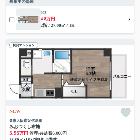
募集中の部屋
203
4.8万円
2階 / 27.00㎡ / 1K
賃貸マンション
NEW
東大阪市足代新町
みおつくし布施
5.95
万円
管理/共益費6,000円
23.80㎡ (1K) /築8年 /9階建