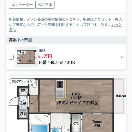
エレベーター
公共下水
新着情報：メゾン長田の空室情報ならコチラ。収納はクロゼット・押入
など豊富なので、広々と空間を利用することも可能です。独立...
もっと
見る
募集中の部屋
1003
6.3万円
10階 / 40.58㎡ / 2DK
賃貸マンション