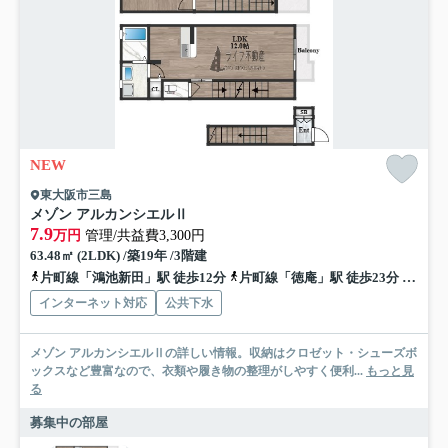
NEW
東大阪市三島
メゾン アルカンシエルⅡ
7.9
万円
管理/共益費3,300円
63.48㎡ (2LDK) /築19年 /3階建
片町線「鴻池新田」駅 徒歩12分
片町線「徳庵」駅 徒歩23分
地下鉄
インターネット対応
公共下水
メゾン アルカンシエルⅡの詳しい情報。収納はクロゼット・シューズボ
ックスなど豊富なので、衣類や履き物の整理がしやすく便利...
もっと見
る
募集中の部屋