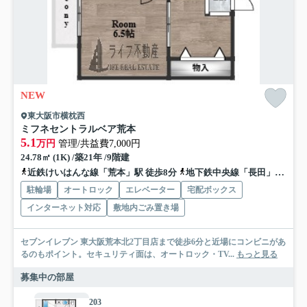
NEW
東大阪市横枕西
ミフネセントラルベア荒本
5.1
万円
管理/共益費7,000円
24.78㎡ (1K) /築21年 /9階建
近鉄けいはんな線「荒本」駅 徒歩8分
地下鉄中央線「長田」駅 徒歩17分
駐輪場
オートロック
エレベーター
宅配ボックス
インターネット対応
敷地内ごみ置き場
セブンイレブン 東大阪荒本北2丁目店まで徒歩6分と近場にコンビニがあ
るのもポイント。セキュリティ面は、オートロック・TV...
もっと見る
募集中の部屋
203