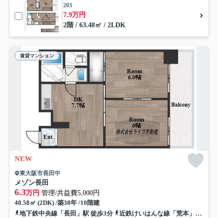
203
7.9万円
2階 / 63.48㎡ / 2LDK
賃貸マンション
NEW
東大阪市長田中
メゾン長田
6.3
万円
管理/共益費5,000円
40.58㎡ (2DK) /築38年 /10階建
地下鉄中央線「長田」駅 徒歩3分
近鉄けいはんな線「荒本」駅 徒歩18分