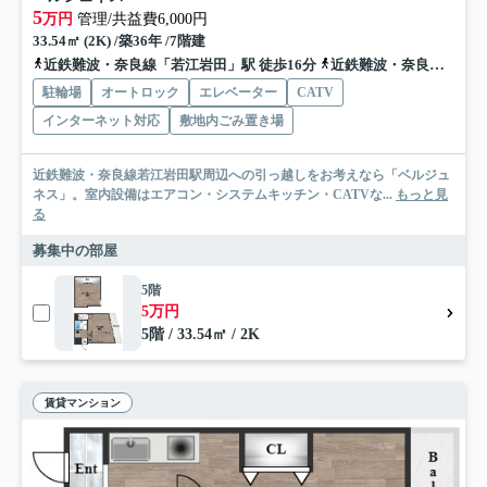
5
万円
管理/共益費6,000円
33.54㎡ (2K) /築36年 /7階建
近鉄難波・奈良線「若江岩田」駅 徒歩16分
近鉄難波・奈良線「八戸ノ里」駅 徒歩15分
駐輪場
オートロック
エレベーター
CATV
インターネット対応
敷地内ごみ置き場
近鉄難波・奈良線若江岩田駅周辺への引っ越しをお考えなら「ベルジュ
ネス」。室内設備はエアコン・システムキッチン・CATVな...
もっと見
る
募集中の部屋
5階
5万円
5階 / 33.54㎡ / 2K
賃貸マンション