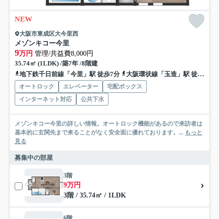
NEW
大阪市東成区大今里西
メゾンキコー今里
9
万円
管理/共益費8,000円
35.74㎡ (1LDK) /築7年 /8階建
地下鉄千日前線「今里」駅 徒歩7分
大阪環状線「玉造」駅 徒歩15分
オートロック
エレベーター
宅配ボックス
インターネット対応
公共下水
メゾンキコー今里の詳しい情報。オートロック機能があるので来訪者は
基本的に玄関先まで来ることがなく安全面に優れております。...
もっと
見る
募集中の部屋
3階
9万円
3階 / 35.74㎡ / 1LDK
6階