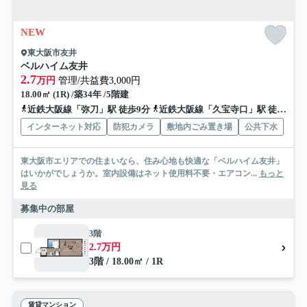
NEW
東大阪市友井
ベルハイム友井
2.7
万円
管理/共益費3,000円
18.00㎡ (1R) /築34年 /5階建
近鉄大阪線「弥刀」駅 徒歩9分
近鉄大阪線「久宝寺口」駅 徒歩12分
インターネット対応
防犯カメラ
敷地内ごみ置き場
公共下水
東大阪市エリアでの住まいなら、住み心地も快適な「ベルハイム友井」
はいかがでしょうか。室内設備はネット使用料不要・エアコン...
もっと
見る
募集中の部屋
3階
2.7万円
3階 / 18.00㎡ / 1R
賃貸マンション