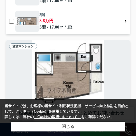
2階 / 17.00㎡ / 1R
3階
3.8万円
3階 / 17.00㎡ / 1R
賃貸マンション
当サイトでは、お客様の当サイト利用状況把握、サービス向上検討を目的と
NEW
して、クッキー（Cookie）を使用しています。
検索条件を変更
まとめてお問い合わせ
詳しくは、当社の
「Cookieの取扱いについて」
をご確認ください。
東大阪市長堂
プロスペロスイシイ
閉じる
来店予約
お問い合わせ
LINE
3.75
万円
管理/共益費2,500円