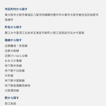
市区町村から探す
東大阪市
大阪市東成区
八尾市
四條畷市
豊中市
大東市
大阪市東住吉区
柏原市
高槻市
町名から探す
菱江
大今里
深江北
友井
玉津
足代新町
小若江
吉田
足代北
大今里南
路線から探す
近鉄難波・奈良線
近鉄大阪線
近鉄けいはんな線
おおさか東線
地下鉄中央線
地下鉄千日前線
片町線
地下鉄今里筋線
地下鉄長堀鶴見緑地
大阪環状線
駅から探す
若江岩田