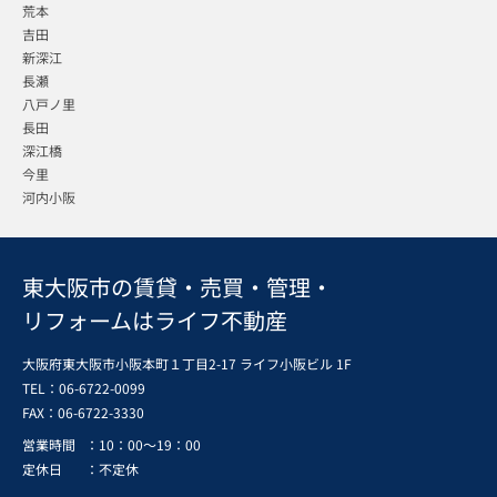
荒本
吉田
新深江
長瀬
八戸ノ里
長田
深江橋
今里
河内小阪
東大阪市の賃貸・売買・管理・
リフォームはライフ不動産
大阪府東大阪市小阪本町１丁目2-17 ライフ小阪ビル 1F
TEL：06-6722-0099
FAX：
06-6722-3330
営業時間
：10：00～19：00
定休日
：不定休