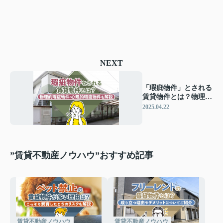
NEXT
「瑕疵物件」とされる
賃貸物件とは？物理的
瑕疵物件・心理的瑕疵
2025.04.22
物件も解説
”賃貸不動産ノウハウ”おすすめ記事
賃貸不動産ノウハウ
賃貸不動産ノウハウ